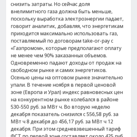
снизить затраты. Но сейчас доля
внелимитного газа должна быть меньше,
поскольку выработка электроэнергии падает,
говорит аналитик, добавляя, что энергетикам
приходится максимально использовать газ,
поставляемый по договорам take-or-pay с
«Газпромом», которые предполагают оплату
не менее чем 90% заказанных объемов.
Одновременно падают доходы от продаж на
свободном рынке и самих энергетиков.
Осенью цены на оптовом рынке значительно
упали. В течение ноября в первой ценовой
зоне (Европа и Урал) индекс равновесных цен
на конкурентном рынке колебался в районе
530-550 руб. за МВт ч. Во вторую неделю
декабря показатель снизился с 556,58 руб. за
МВт ч 8 декабря до 456,17 руб. за МВт ч 12
декабря. При этом средневзвешенный тариф
ФСТ по первой зоне составляет около 425 руб.