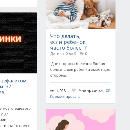
Что делать,
если ребенок
часто болеет?
Дети от 0 до 3
0
Две стороны болезни Любая
болезнь для ребенка имеет две
стороны.
нцефалитом
же 37
Мне нравится
23
4 928
ев
Комментировать
агноз клещевого
у 37
или
егиона" в пресс-