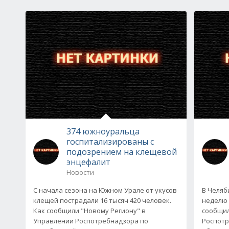
374 южноуральца
госпитализированы с
подозрением на клещевой
энцефалит
Новости
С начала сезона на Южном Урале от укусов
В Челяб
клещей пострадали 16 тысяч 420 человек.
неделю 
Как сообщили "Новому Региону" в
сообщил
Управлении Роспотребнадзора по
Роспотр