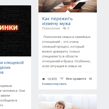
Как пережить
измену мужа
Психология
0
Психология семьи и семейных
отношений – это очень
сложный процесс, который
можно доверить только
специалисту в области
отношений и брака. Особенно,
ли клещевой
если ситуация в семье не
двоих
ев
Мне нравится
46
10 670
Комментировать
лещевым
а человека. Они
тавили
сообщили в
го