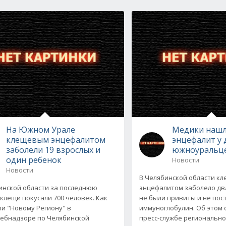
На Южном Урале
Медики наш
клещевым энцефалитом
энцефалит у 
заболели 19 взрослых и
южноуральц
один ребенок
Новости
Новости
В Челябинской области к
инской области за последнюю
энцефалитом заболело дв
клещи покусали 700 человек. Как
не были привиты и не пос
и "Новому Региону" в
иммуноглобулин. Об этом 
ебнадзоре по Челябинской
пресс-службе регионально