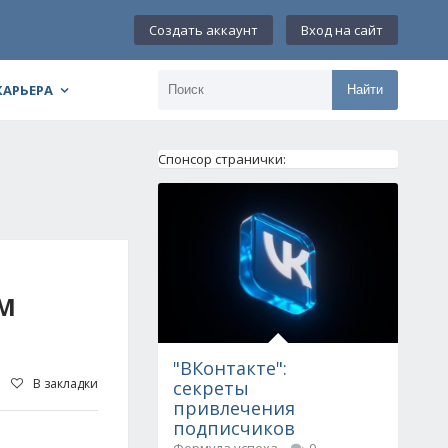
Создать аккаунт
Вход на сайт
КАРЬЕРА
Найти
Спонсор странички:
ЫМ
"ВКонтакте":
В закладки
секреты
привлечения
подписчиков