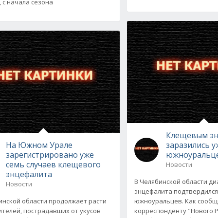
, с начала сезона
Клещевым э
На Южном Урале
заразились у
зарегистрировано уже
южноуральц
семь случаев клещевого
Новости
энцефалита
В Челябинской области ди
Новости
энцефалита подтвердился 
инской области продолжает расти
южноуральцев. Как сообщ
ителей, пострадавших от укусов
корреспонденту "Нового Р