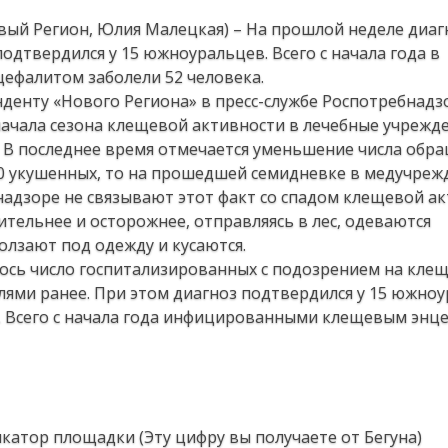
овый Регион, Юлия Малецкая) – На прошлой неделе диаг
одтвердился у 15 южноуральцев. Всего с начала года в
цефалитом заболели 52 человека.
денту «Нового Региона» в пресс-службе Роспотребнадз
 начала сезона клещевой активности в лечебные учрежд
к. В последнее время отмечается уменьшение числа обра
60 укушенных, то на прошедшей семидневке в медучреж
надзоре не связывают этот факт со спадом клещевой ак
тельнее и осторожнее, отправляясь в лес, одеваются
лзают под одежду и кусаются.
лось число госпитализированных с подозрением на кле
елями ранее. При этом диагноз подтвердился у 15 южноу
. Всего с начала года инфицированными клещевым энц
икатор площадки (Эту цифру вы получаете от Бегуна)