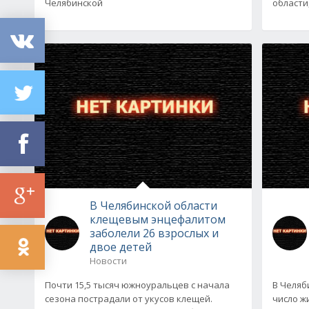
Челябинской
области
В Челябинской области
клещевым энцефалитом
заболели 26 взрослых и
двое детей
Новости
Почти 15,5 тысяч южноуральцев с начала
В Челяб
сезона пострадали от укусов клещей.
число ж