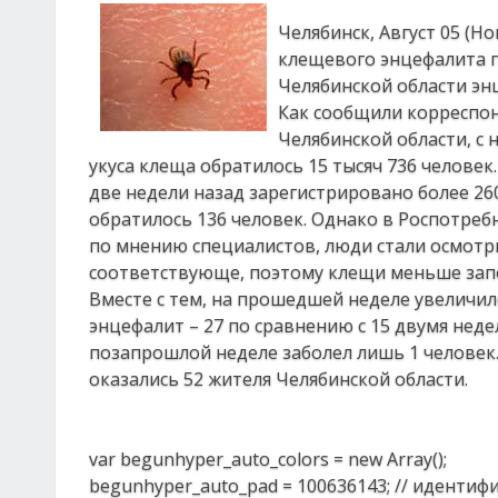
Челябинск, Август 05 (Н
клещевого энцефалита п
Челябинской области эн
Как сообщили корреспон
Челябинской области, с
укуса клеща обратилось 15 тысяч 736 челове
две недели назад зарегистрировано более 2
обратилось 136 человек. Однако в Роспотреб
по мнению специалистов, люди стали осмотри
соответствующе, поэтому клещи меньше запо
Вместе с тем, на прошедшей неделе увеличи
энцефалит – 27 по сравнению с 15 двумя нед
позапрошлой неделе заболел лишь 1 человек
оказались 52 жителя Челябинской области.
var begunhyper_auto_colors = new Array();
begunhyper_auto_pad = 100636143; // идентиф