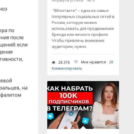
Формула успеха
0
ноз
"ВКонтакте" – одна из самых
популярных социальных сетей в
России, которую можно
использовать для продвижения
ора по
бренда или личного профиля.
ения после
Чтобы привлечь внимание
щений: если
аудитории, нужно
дения
тивности,
Мне нравится
28
28 376
Комментировать
щевой
ральцев, на
ефалитом