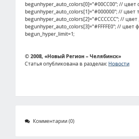
begunhyper_auto_colors[0]="#00CC00"; // цвет
begunhyper_auto_colors[1]="#000000"; // цвет
begunhyper_auto_colors[2]="#CCCCCC"; // цве
begunhyper_auto_colors[3]="#FFFFE0"; // цвет
begun_hyper_limit=1;
© 2008, «Новый Регион – Челябинск»
Статья опубликована в разделах:
Новости
Комментарии (0)