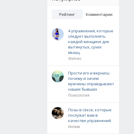
Рейтинг
Комментарии
4 упражнения, которые
следует выполнять
каждой женщине для
вытянутых, сухих
мышц.
Фитнес
Прости его и вернись:
почему и зачем
мужчины оправдывают
наших бывших
Психология
Позы в сексе, которые
послужат вам в
качестве упражнений
Интим