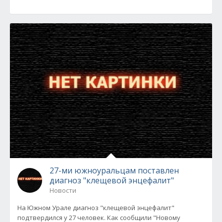
27-ми южноуральцам поставлен
диагноз "клещевой энцефалит"
Новости
На Южном Урале диагноз "клещевой энцефалит"
подтвердился у 27 человек. Как сообщили "Новому