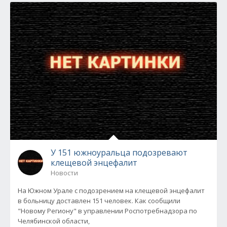
У 151 южноуральца подозревают
клещевой энцефалит
Новости
На Южном Урале с подозрением на клещевой энцефалит
в больницу доставлен 151 человек. Как сообщили
"Новому Региону" в управлении Роспотребнадзора по
Челябинской области,