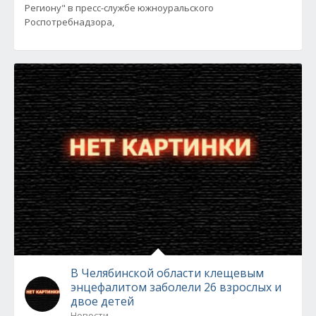
Региону" в пресс-службе южноуральского
Роспотребнадзора,
В Челябинской области клещевым
энцефалитом заболели 26 взрослых и
двое детей
Новости