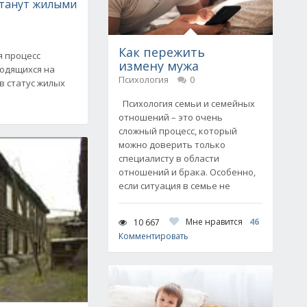
танут жилыми
Как пережить
я процесс
измену мужа
одящихся на
Психология
0
в статус жилых
Психология семьи и семейных
отношений – это очень
сложный процесс, который
можно доверить только
специалисту в области
отношений и брака. Особенно,
если ситуация в семье не
Мне нравится
46
10 667
Комментировать