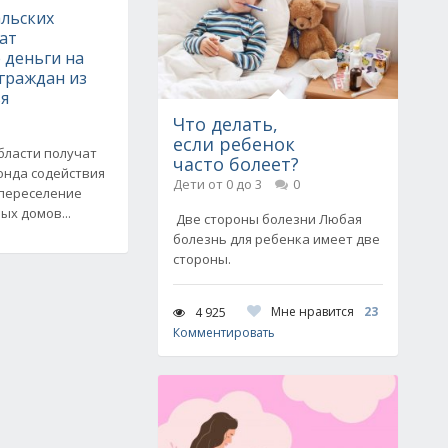
льских
ат
 деньги на
граждан из
ья
Что делать,
если ребенок
бласти получат
часто болеет?
онда содействия
Дети от 0 до 3
0
переселение
ых домов...
Две стороны болезни Любая
болезнь для ребенка имеет две
стороны.
Мне нравится
23
4 925
Комментировать