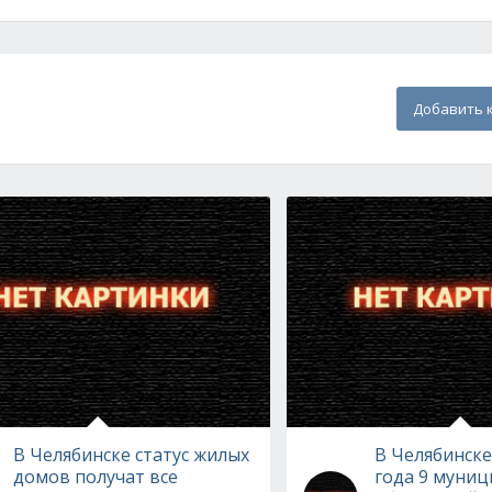
Добавить 
В Челябинске статус жилых
В Челябинске
домов получат все
года 9 муни