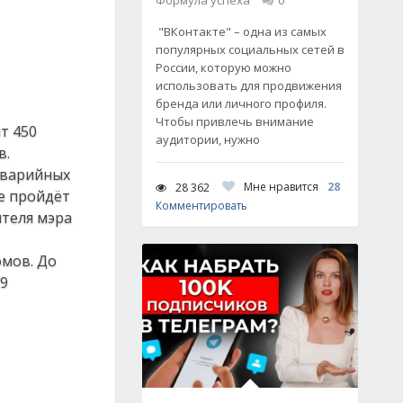
Формула успеха
0
"ВКонтакте" – одна из самых
популярных социальных сетей в
России, которую можно
использовать для продвижения
бренда или личного профиля.
Чтобы привлечь внимание
т 450
аудитории, нужно
в.
-аварийных
Мне нравится
28
28 362
е пройдёт
Комментировать
ителя мэра
омов. До
 9