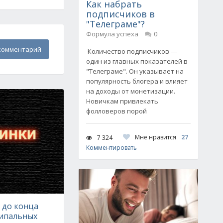
Как набрать
подписчиков в
"Телеграме"?
Формула успеха
0
комментарий
Количество подписчиков —
один из главных показателей в
"Телеграме". Он указывает на
популярность блогера и влияет
на доходы от монетизации.
Новичкам привлекать
фолловеров порой
Мне нравится
27
7 324
Комментировать
 до конца
ципальных