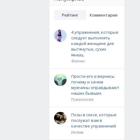
Рейтинг
Комментарии
4 упражнения, которые
следует выполнять
каждой женщине для
вытянутых, сухих
мышц.
Фитнес
Прости его и вернись:
почему и зачем
мужчины оправдывают
наших бывших
Психология
Позы в сексе, которые
послужат вам в
качестве упражнений
Интим