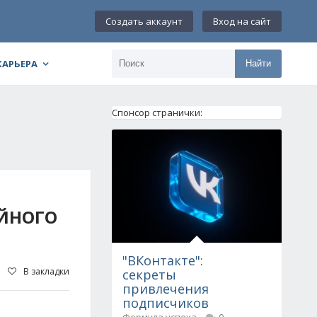
Создать аккаунт
Вход на сайт
КАРЬЕРА
Найти
Спонсор странички:
ИЙНОГО
"ВКонтакте":
В закладки
секреты
привлечения
подписчиков