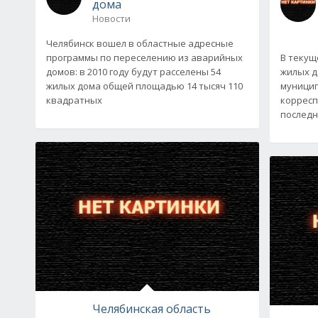
дома
Новости
Челябинск вошел в областные адресные
программы по переселению из аварийных
В текущ
домов: в 2010 году будут расселены 54
жилых д
жилых дома общей площадью 14 тысяч 110
муницип
квадратных
корресп
последн
Челябинская область