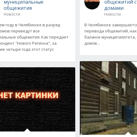
муниципальные
общежитий с
общежития
домами
Новости
Новости
ем году в Челябинске в разряд
В Челябинске завершаетс
омов переведут все
перевода общежитий, нах
альные общежития. Как передает
балансе муниципалитета, 
ондент "Нового Региона", за
домов...
ие четыре года этот статус