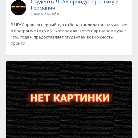
Студенты ЧГАУ пройдут практику в
Германии
Наука и учеба
В ЧГАУ прошел первый тур отбора кандидатов на участие
в программе Logo e.V., которая является партнером вуза с
1995 года и предоставляет студентам возможность
пройти