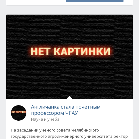
Англичанка стала почетным
профессором ЧГАУ
Наука и учеба
На заседании ученого совета Челябинского
государственного агроинженерного университета ректор