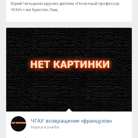
Юрий Четыркин вручил диплом «Почетный профессор
ЧГАУ» г-же Кристин Лам,
ЧГАУ: возвращение «французов»
Наука и учеба