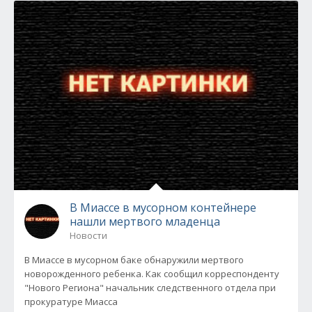
В Миассе в мусорном контейнере
нашли мертвого младенца
Новости
В Миассе в мусорном баке обнаружили мертвого
новорожденного ребенка. Как сообщил корреспонденту
"Нового Региона" начальник следственного отдела при
прокуратуре Миасса