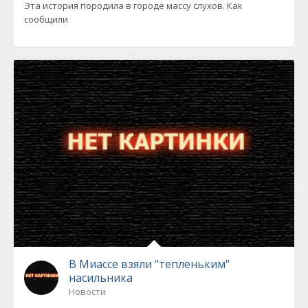
Эта история породила в городе массу слухов. Как
сообщили
В Миассе взяли "тепленьким"
насильника
Новости