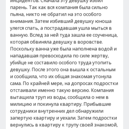
инцидентов. Сначала эту девушку избил
парень. Так как вся компания была сильно
пьяна, никто не обратил на это особого
внимания. Затем избивший девушку юноша
улегся спать, а пострадавшая ушла мыться в
ванную. Вслед за ней туда зашла ее соученица,
которая обвиняла девушку в воровстве.
Поскольку ванна уже была наполнена водой и
нападавшая превосходила по силе жертву,
убийце не составило особого труда утопить
девушку. После этого она вышла к остальным
и сообщила, что их общая знакомая утонула
сама. По крайней мере, на допросах подростки
отстаивали именно такую версию. Компания
вытащила труп из воды, сообщила о нем в
милицию и покинула квартиру. Прибывшие
сотрудники внутренних дел обнаружили
запертую квартиру и уехали. Затем подростки
вернулись в квартиру к трупу своей знакомой,