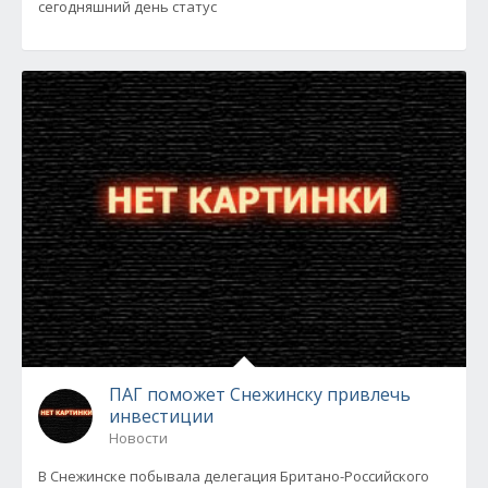
сегодняшний день статус
ПАГ поможет Снежинску привлечь
инвестиции
Новости
В Снежинске побывала делегация Британо-Российского