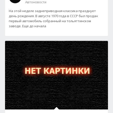
Автоновости
На этой неделе заднеприводная классика празднует
день рождения. В августе 1970 года в СССР был продан
первый автомобиль собранный на тольяттинском
заводе. Еще до начала