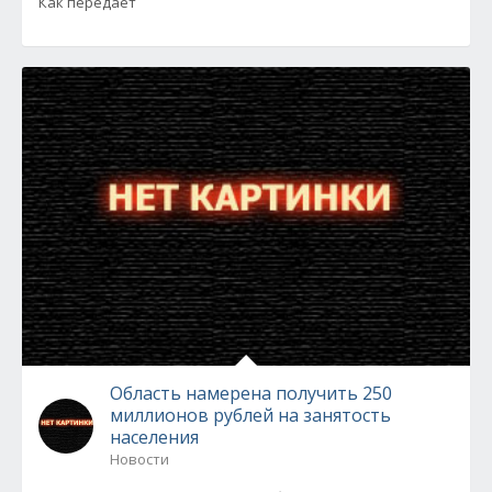
Как передает
Область намерена получить 250
миллионов рублей на занятость
населения
Новости