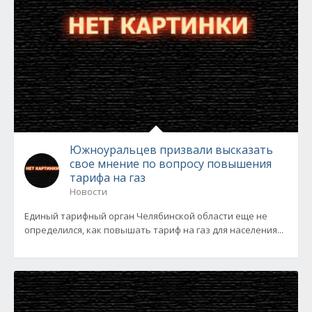
Южноуральцев призвали высказать
свое мнение по вопросу повышения
тарифа на газ
Новости
Единый тарифный орган Челябинской области еще не
определился, как повышать тариф на газ для населения...