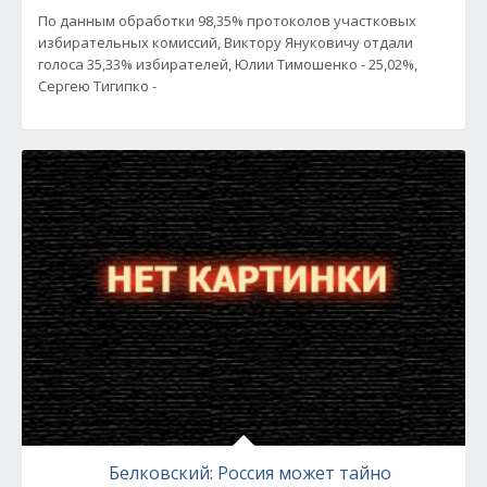
По данным обработки 98,35% протоколов участковых
избирательных комиссий, Виктору Януковичу отдали
голоса 35,33% избирателей, Юлии Тимошенко - 25,02%,
Сергею Тигипко -
Белковский: Россия может тайно