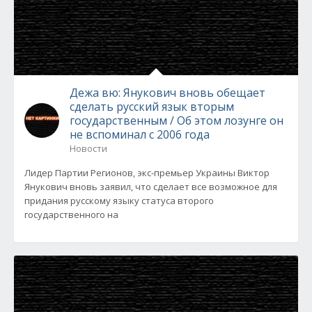
Дежа вю: Янукович вновь обещает
сделать русский язык вторым
государственным / Об этом лозунге он
не вспоминал с 2006 года
Новости
Лидер Партии Регионов, экс-премьер Украины Виктор
Янукович вновь заявил, что сделает все возможное для
придания русскому языку статуса второго
государственного на