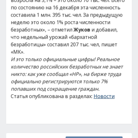
возросла на 5,1% – это около 70 тыс. чел. Всего
по состоянию на 16 декабря эта численность
составила 1 млн. 395 тыс. чел. За предыдущую
неделю это около 1% роста численности
безработных», – отметил
Жуков
и добавил,
что недельный урожай «бархатной
безработицы» составил 207 тыс. чел, пишет
«МК».
И это только официальные цифры! Реальное
количество российских безработных не знает
никто: как уже сообщал «НР», на бирже труда
официально регистрируются только 7%
попавших под сокращение граждан.
Статья опубликована в разделах:
Новости