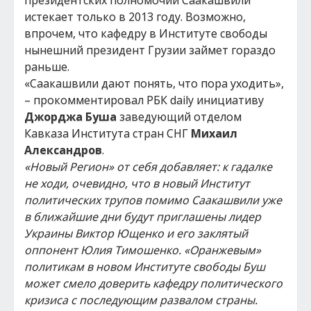
президентских полномочий Саакашвили
истекает только в 2013 году. Возможно,
впрочем, что кафедру в Институте свободы
нынешний президент Грузии займет гораздо
раньше.
«Саакашвили дают понять, что пора уходить»,
– прокомментировал РБК daily инициативу
Джорджа Буша
заведующий отделом
Кавказа Института стран СНГ
Михаил
Александров
.
«Новый Регион» от себя добавляет: к гадалке
не ходи, очевидно, что в новый Институт
политических трупов помимо Саакашвили уже
в ближайшие дни будут приглашены лидер
Украины Виктор Ющенко и его заклятый
оппонент Юлия Тимошенко. «Оранжевым»
политикам в новом Институте свободы Буш
может смело доверить кафедру политического
кризиса с последующим развалом страны.