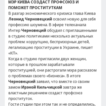
МЭР КИЕВА СОЗДАСТ ПРОФСОЮЗ И
ПОМОЖЕТ ПРОСТИТУТКАМ
В разгар экономического кризиса глава Киева
Леонид Черновецкий
освоил новую для себя
профессию шоумена. В эфире телеканала
Интер
Черновеций
обсудил с приглашенными
в студию политиками несколько актуальных
проблем: коррупцию, беспризорных детей,
легализацию проституции в Украине, пишет
«КП».
Когда в студию пригласили двух женщин,
которые в прошлом зарабатывали
проституцией, они растрогали мэра рассказом
о проблемах своего «бизнеса». В итоге
Черновецкий
заявил, что вместе со своим
замом
Ирэной Кильчицкой
завтра же
властным решением создаст профсоюз
проституток.
Гости студии при этом так и не определились,