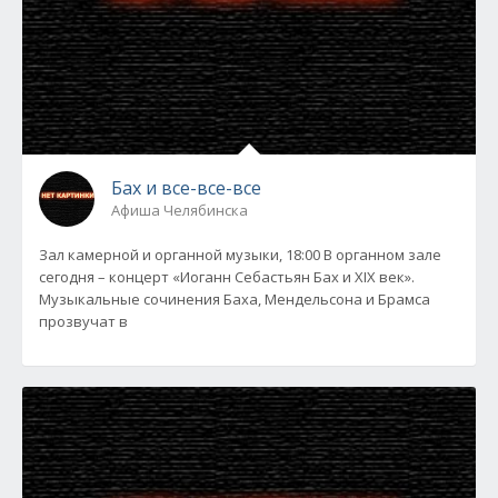
Бах и все-все-все
Афиша Челябинска
Зал камерной и органной музыки, 18:00 В органном зале
сегодня – концерт «Иоганн Себастьян Бах и XIX век».
Музыкальные сочинения Баха, Мендельсона и Брамса
прозвучат в