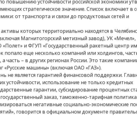
 по повышению устойчивости российской экономики ут
меющих стратегическое значение. Список включает в с
мики: от транспорта и связи до продуктовых сетей и
 активы которых территориально находятся в Челябин
включая Магнитогорский метизный завод), УК «Мечел»,
 «Полет» и ФГУП «Государственный ракетный центр им. 
сок попало еще несколько компаний или холдингов, част
 часть – в других регионах России. Это такие компани
нг «Русские машины» (включая ОАО «ГАЗ»).
нь не является гарантией финансовой поддержки. Глав
их устойчивости, использование не только кредитных
сударственные гарантии, субсидирование процентных ст
государственный заказ, таможенно-тарифная политика 
мизироваться негативные социально-экономические по
ятий», говорится в официальном документе правительс