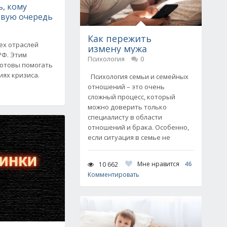
, кому
рвую очередь
Как пережить
ех отраслей
измену мужа
РФ. Этим
Психология
0
готовы помогать
иях кризиса.
Психология семьи и семейных
отношений – это очень
сложный процесс, который
можно доверить только
специалисту в области
отношений и брака. Особенно,
если ситуация в семье не
Мне нравится
46
10 662
Комментировать