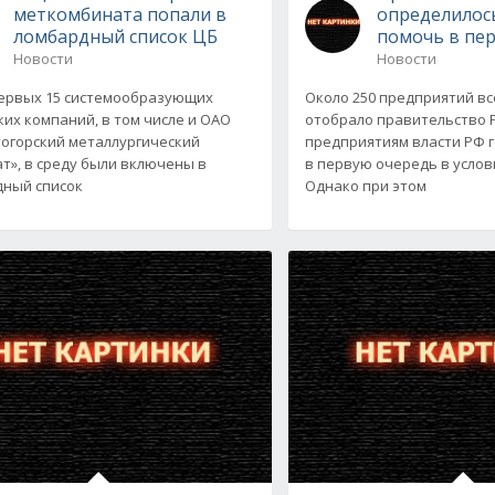
меткомбината попали в
определилось
ломбардный список ЦБ
помочь в пе
Новости
Новости
ервых 15 системообразующих
Около 250 предприятий вс
ких компаний, в том числе и ОАО
отобрало правительство 
огорский металлургический
предприятиям власти РФ 
т», в среду были включены в
в первую очередь в услов
ный список
Однако при этом