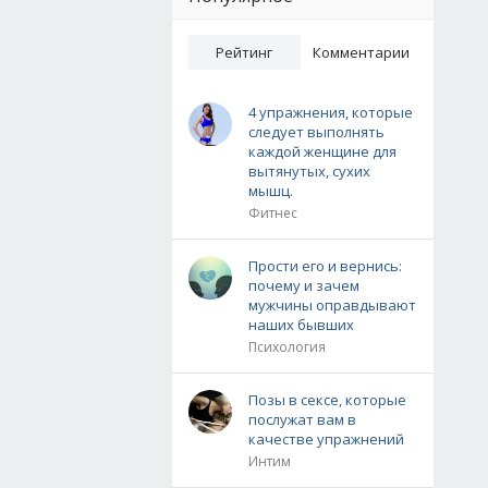
Рейтинг
Комментарии
4 упражнения, которые
следует выполнять
каждой женщине для
вытянутых, сухих
мышц.
Фитнес
Прости его и вернись:
почему и зачем
мужчины оправдывают
наших бывших
Психология
Позы в сексе, которые
послужат вам в
качестве упражнений
Интим