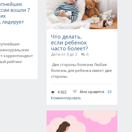
рупнейших
ссии вошли 7
их
, лидирует
Что делать,
если ребенок
крупнейших
часто болеет?
 южноуральских
Дети от 0 до 3
0
ет корреспондент
ный рейтинг
Две стороны болезни Любая
болезнь для ребенка имеет две
стороны.
Мне нравится
23
4 922
Комментировать