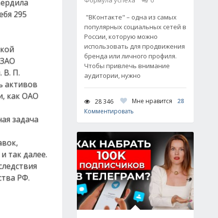
Формула успеха
0
вердила
ебя 295
"ВКонтакте" – одна из самых
популярных социальных сетей в
России, которую можно
использовать для продвижения
ской
бренда или личного профиля.
 ЗАО
Чтобы привлечь внимание
В. П.
аудитории, нужно
ь активов
и, как ОАО
Мне нравится
28
28 346
Комментировать
ная задача
авок,
и так далее.
следствия
тва РФ.