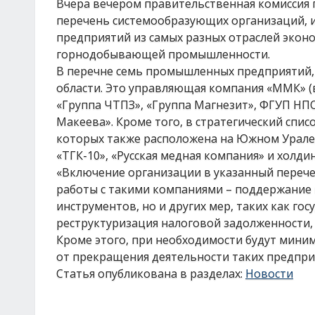
Вчера вечером правительственная комиссия
перечень системообразующих организаций, и
предприятий из самых разных отраслей эконо
горнодобывающей промышленности.
В перечне семь промышленных предприятий,
области. Это управляющая компания «ММК» (
«Группа ЧТПЗ», «Группа Магнезит», ФГУП НПО
Макеева». Кроме того, в стратегический спи
которых также расположена на Южном Урале, а
«ТГК-10», «Русская медная компания» и холди
«Включение организации в указанный перече
работы с такими компаниями – поддержание 
инструментов, но и других мер, таких как го
реструктуризация налоговой задолженности, 
Кроме этого, при необходимости будут мини
от прекращения деятельности таких предпри
Статья опубликована в разделах:
Новости