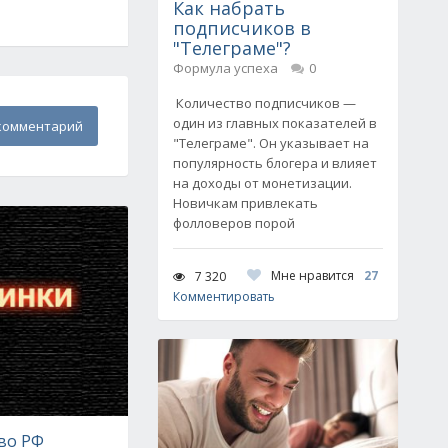
Как набрать
подписчиков в
"Телеграме"?
Формула успеха
0
Количество подписчиков —
один из главных показателей в
комментарий
"Телеграме". Он указывает на
популярность блогера и влияет
на доходы от монетизации.
Новичкам привлекать
фолловеров порой
Мне нравится
27
7 320
Комментировать
во РФ