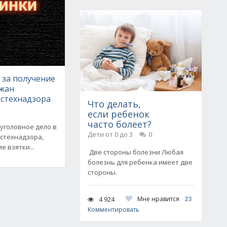
 за получение
ржан
остехнадзора
Что делать,
если ребенок
часто болеет?
уголовное дело в
Дети от 0 до 3
0
стехнадзора,
 взятки...
Две стороны болезни Любая
болезнь для ребенка имеет две
стороны.
Мне нравится
23
4 924
Комментировать