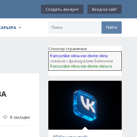
Создать аккаунт
Вход на сайт
КАРЬЕРА
Найти
Спонсор странички:
francuzskie-okna.vse-divnie-okna
спальня с французским балконом
francuzskie-okna.vse-divnie-okna.ru
ЗА
В закладки