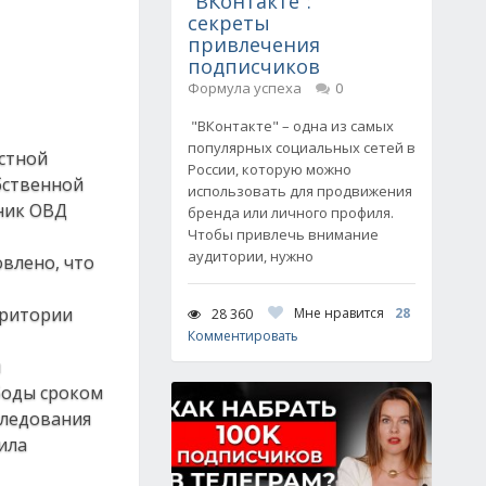
"ВКонтакте":
секреты
привлечения
подписчиков
Формула успеха
0
"ВКонтакте" – одна из самых
популярных социальных сетей в
естной
России, которую можно
бственной
использовать для продвижения
тник ОВД
бренда или личного профиля.
Чтобы привлечь внимание
аудитории, нужно
влено, что
рритории
Мне нравится
28
28 360
Комментировать
и
боды сроком
следования
ила