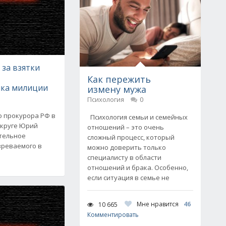
 за взятки
Как пережить
ка милиции
измену мужа
Психология
0
о прокурора РФ в
Психология семьи и семейных
округе Юрий
отношений – это очень
тельное
сложный процесс, который
зреваемого в
можно доверить только
специалисту в области
отношений и брака. Особенно,
если ситуация в семье не
Мне нравится
46
10 665
Комментировать