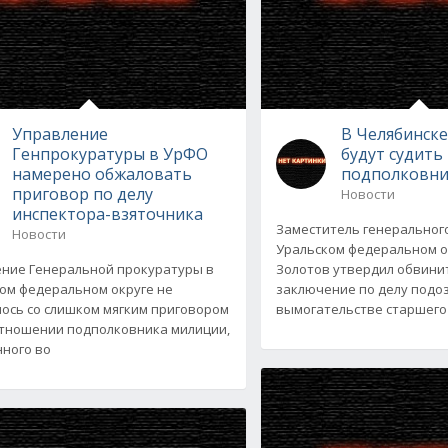
Управление
В Челябинске
Генпрокуратуры в УрФО
будут судить
намерено обжаловать
подполковни
приговор по делу
Новости
инспектора-взяточника
Заместитель генеральног
Новости
Уральском федеральном 
ние Генеральной прокуратуры в
Золотов утвердил обвини
ом федеральном округе не
заключение по делу подо
лось со слишком мягким приговором
вымогательстве старшего
отношении подполковника милиции,
ного во