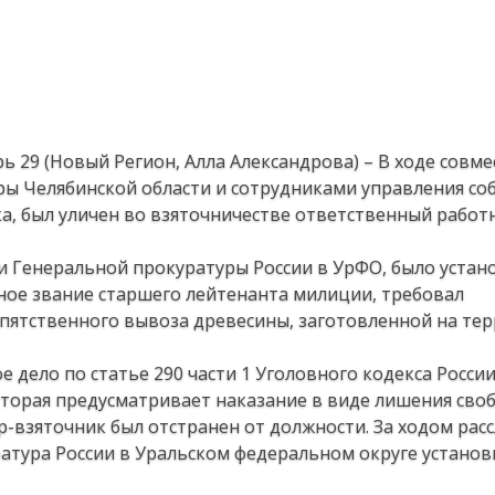
ь 29 (Новый Регион, Алла Александрова) – В ходе совм
ы Челябинской области и сотрудниками управления со
ка, был уличен во взяточничестве ответственный рабо
и Генеральной прокуратуры России в УрФО, было устано
ое звание старшего лейтенанта милиции, требовал
епятственного вывоза древесины, заготовленной на те
дело по статье 290 части 1 Уголовного кодекса Росси
оторая предусматривает наказание в виде лишения сво
р-взяточник был отстранен от должности. За ходом рас
атура России в Уральском федеральном округе установ