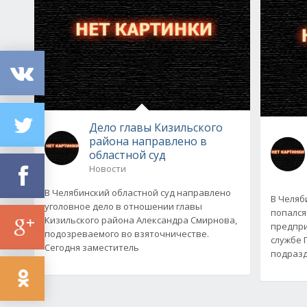
Дело главы Кизильского
района направлено в
областной суд
Новости
В Челябинский областной суд направлено
В Челяб
уголовное дело в отношении главы
попался
Кизильского района Александра Смирнова,
предпри
подозреваемого во взяточничестве.
службе 
Сегодня заместитель
подразд