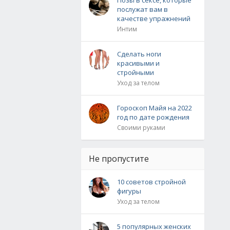
Позы в сексе, которые
послужат вам в
качестве упражнений
Интим
Сделать ноги
красивыми и
стройными
Уход за телом
Гороскоп Майя на 2022
год по дате рождения
Своими руками
Не пропустите
10 советов cтройной
фигуры
Уход за телом
5 популярных женских