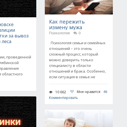
Как пережить
новске
измену мужа
илиции
Психология
0
тки за вывоз
 леса
Психология семьи и семейных
отношений – это очень
сложный процесс, который
ции, проведенной
можно доверить только
лябинской
специалисту в области
управления
отношений и брака. Особенно,
и областного
если ситуация в семье не
Мне нравится
46
10 662
Комментировать