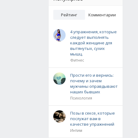
Рейтинг
Комментарии
4 упражнения, которые
следует выполнять
каждой женщине для
вытянутых, сухих
мышц.
Фитнес
Прости его и вернись:
почему и зачем
мужчины оправдывают
наших бывших
Психология
Позы в сексе, которые
послужат вам в
качестве упражнений
Интим