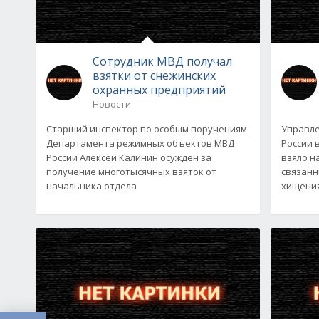
Сотрудник МВД получал
взятки от снежинских
охранных предприятий
Новости
Старший инспектор по особым поручениям
Управле
Департамента режимных объектов МВД
России 
России Алексей Калинин осужден за
взяло н
получение многотысячных взяток от
связанн
начальника отдела
хищения