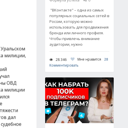
Формула успеха
0
"ВКонтакте" – одна из самых
популярных социальных сетей в
России, которую можно
использовать для продвижения
бренда или личного профиля.
Чтобы привлечь внимание
аудитории, нужно
в Уральском
ка милиции,
Мне нравится
28
28 346
Комментировать
ший
учал
аны ОВД
ка милиции
ился
е
 тяжести
тов дал
 судебное