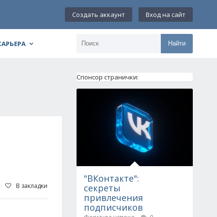
Создать аккаунт
Вход на сайт
КАРЬЕРА
Найти
Спонсор странички:
Ь
"ВКонтакте":
В закладки
секреты
привлечения
подписчиков