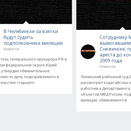
В Челябинске за взятки
будут судить
Сотруднику 
подполковника милиции
вымогавшему
Снежинске, п
Новости
ареста до ко
тель генерального прокурора РФ в
2009 года
ом федеральном округе Юрий
Новости
 утвердил обвинительное
ние по делу подозреваемого в
Ленинский районный суд 
ельстве старшего
рассмотрел ходатайства 
работника Департамента
объектов МВД России, по
милиции, обвиняемого в