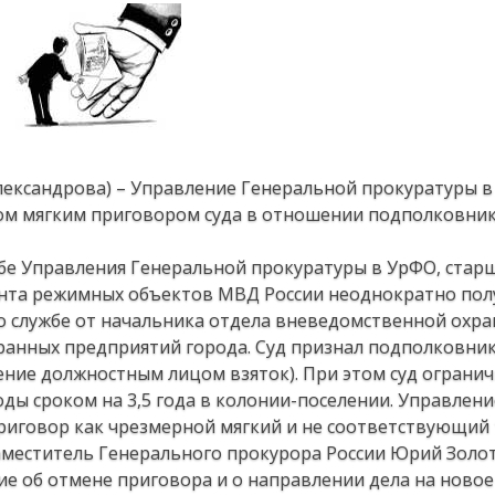
Александрова) – Управление Генеральной прокуратуры 
ком мягким приговором суда в отношении подполковни
жбе Управления Генеральной прокуратуры в УрФО, стар
нта режимных объектов МВД России неоднократно пол
о службе от начальника отдела вневедомственной охр
хранных предприятий города. Суд признал подполковни
чение должностным лицом взяток). При этом суд огранич
ды сроком на 3,5 года в колонии-поселении. Управлени
иговор как чрезмерной мягкий и не соответствующий
заместитель Генерального прокурора России Юрий Золо
е об отмене приговора и о направлении дела на новое