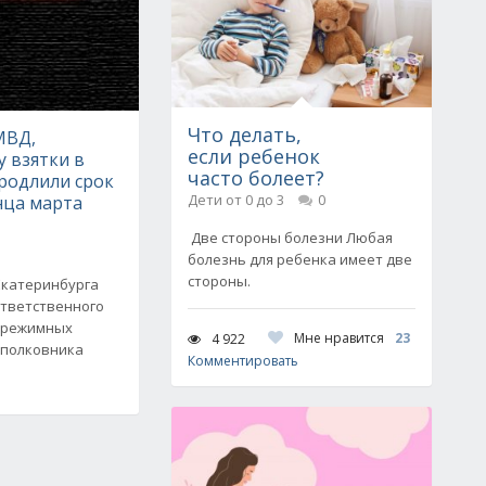
Что делать,
МВД,
если ребенок
 взятки в
часто болеет?
родлили срок
Дети от 0 до 3
0
нца марта
Две стороны болезни Любая
болезнь для ребенка имеет две
стороны.
Екатеринбурга
ответственного
 режимных
Мне нравится
23
4 922
дполковника
Комментировать