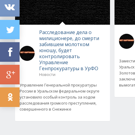
Расследование дела о
милиционере, до смерти
забившем молотком
юношу, будет
контролировать
Замести
Управление
Уральск
Генпрокуратуры в УрФО
Золотов
Новости
заключе
Управление Генеральной прокуратуры
вымогат
России в Уральском федеральном округе
установило особый контроль за ходом
расследования громкого преступления,
совершенного в Снежинке