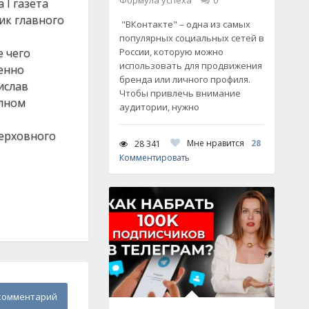
Формула успеха
0
 I газета
ик главного
"ВКонтакте" – одна из самых
популярных социальных сетей в
е чего
России, которую можно
использовать для продвижения
енно
бренда или личного профиля.
ислав
Чтобы привлечь внимание
олном
аудитории, нужно
Верховного
Мне нравится
28
28 341
Комментировать
комментарий