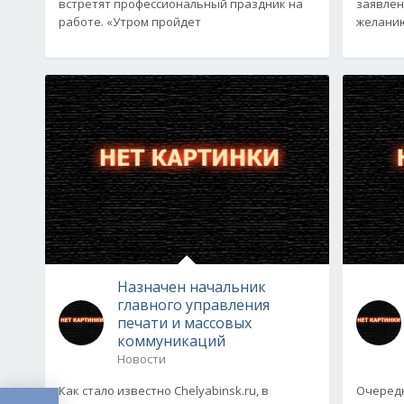
встретят профессиональный праздник на
заявлен
работе. «Утром пройдет
желанию
Назначен начальник
главного управления
печати и массовых
коммуникаций
Новости
Как стало известно Chelyabinsk.ru, в
Очередн