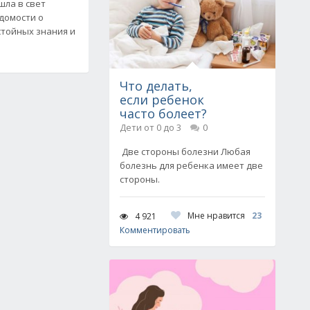
ышла в свет
едомости о
стойных знания и
Что делать,
если ребенок
часто болеет?
Дети от 0 до 3
0
Две стороны болезни Любая
болезнь для ребенка имеет две
стороны.
Мне нравится
23
4 921
Комментировать