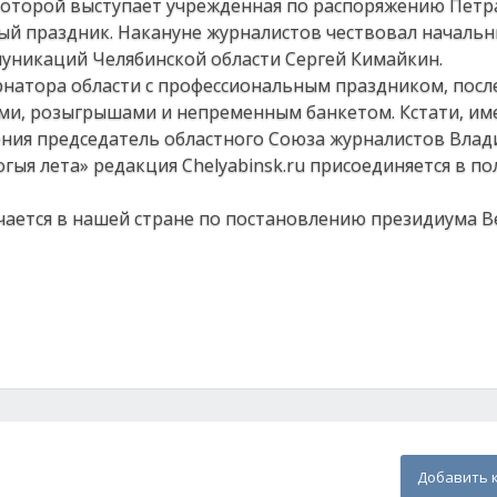
которой выступает учрежденная по распоряжению Петра
ый праздник. Накануне журналистов чествовал начальн
муникаций Челябинской области Сергей Кимайкин.
рнатора области с профессиональным праздником, посл
ми, розыгрышами и непременным банкетом. Кстати, им
дения председатель областного Союза журналистов Влад
гыя лета» редакция Chelyabinsk.ru присоединяется в п
чается в нашей стране по постановлению президиума 
Добавить 