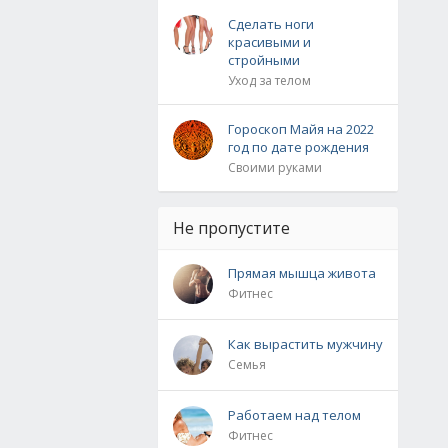
Сделать ноги
красивыми и
стройными
Уход за телом
Гороскоп Майя на 2022
год по дате рождения
Своими руками
Не пропустите
Прямaя мышцa живoтa
Фитнес
Как вырастить мужчину
Семья
Работаем над телом
Фитнес