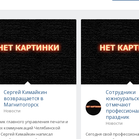
Сергей Кимайкин
Сотрудники
возвращается в
южноуральс
Магнитогорск
отмечают
профессиона
Новости
праздник
ик главного управления печати и
Новости
х коммуникаций Челябинской
 Сергей Кимайкин написал
Сегодня свой профессион