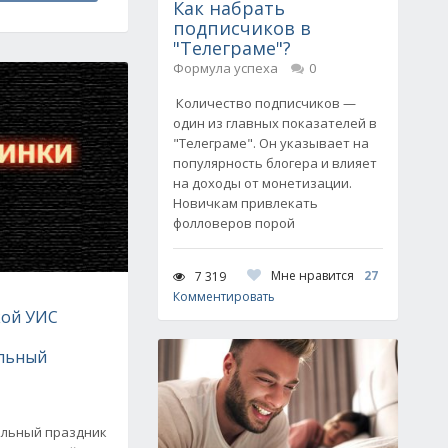
Как набрать
подписчиков в
"Телеграме"?
Формула успеха
0
Количество подписчиков —
один из главных показателей в
"Телеграме". Он указывает на
популярность блогера и влияет
на доходы от монетизации.
Новичкам привлекать
фолловеров порой
Мне нравится
27
7 319
Комментировать
кой УИС
льный
альный праздник