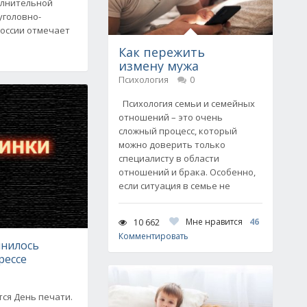
олнительной
уголовно-
России отмечает
Как пережить
измену мужа
Психология
0
Психология семьи и семейных
отношений – это очень
сложный процесс, который
можно доверить только
специалисту в области
отношений и брака. Особенно,
если ситуация в семье не
Мне нравится
46
10 662
Комментировать
лнилось
рессе
тся День печати.