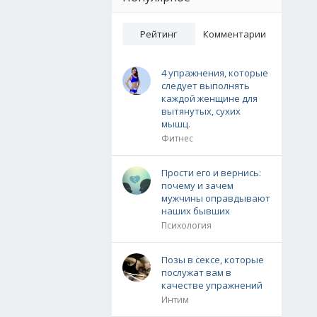
Рейтинг
Комментарии
4 упражнения, которые
следует выполнять
каждой женщине для
вытянутых, сухих
мышц.
Фитнес
Прости его и вернись:
почему и зачем
мужчины оправдывают
наших бывших
Психология
Позы в сексе, которые
послужат вам в
качестве упражнений
Интим