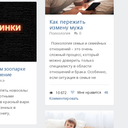
Как пережить
измену мужа
Психология
0
Психология семьи и семейных
отношений – это очень
сложный процесс, который
можно доверить только
специалисту в области
ом зоопарке
отношений и брака. Особенно,
нение
если ситуация в семье не
ска
пять новоселы:
Мне нравится
46
10 672
вотными
Комментировать
в красный вари.
сенных в
нигу,