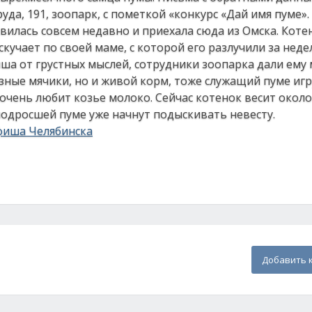
руда, 191, зоопарк, с пометкой «конкурс «Дай имя пуме».
вилась совсем недавно и приехала сюда из Омска. Коте
кучает по своей маме, с которой его разлучили за нед
ша от грустных мыслей, сотрудники зоопарка дали ему
зные мячики, но и живой корм, тоже служащий пуме иг
чень любит козье молоко. Сейчас котенок весит около 3
 подросшей пуме уже начнут подыскивать невесту.
фиша Челябинска
Добавить 