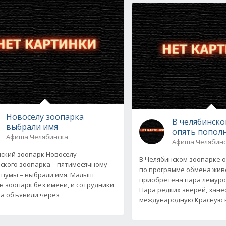
Новоселу зоопарка
В челябинск
выбрали имя
опять попол
Афиша Челябинска
Афиша Челябин
ский зоопарк Новоселу
В Челябинском зоопарке о
ского зоопарка – пятимесячному
по программе обмена жи
 пумы – выбрали имя. Малыш
приобретена пара лемуро
в зоопарк без имени, и сотрудники
Пара редких зверей, зане
а объявили через
международную Красную к