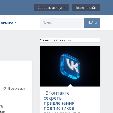
Создать аккаунт
Вход на сайт
КАРЬЕРА
Найти
Спонсор странички:
В закладки
"ВКонтакте":
секреты
привлечения
ть
подписчиков
ыми