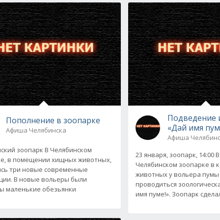
Подведение 
Пополнение в зоопарке
«Дай имя пум
Афиша Челябинска
Афиша Челябин
ский зоопарк В Челябинском
23 января, зоопарк, 14:00 
е, в помещении хищных животных,
Челябинском зоопарке в 
сь три новые современные
животных у вольера пумы
ции. В новые вольеры были
проводиться зоологическ
ы маленькие обезьянки
имя пуме!». Зоопарк сдела