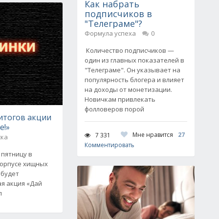
Как набрать
подписчиков в
"Телеграме"?
Формула успеха
0
Количество подписчиков —
один из главных показателей в
"Телеграме". Он указывает на
популярность блогера и влияет
на доходы от монетизации.
Новичкам привлекать
фолловеров порой
итогов акции
е!»
Мне нравится
27
7 331
ска
Комментировать
В пятницу в
корпусе хищных
 будет
ая акция «Дай
л