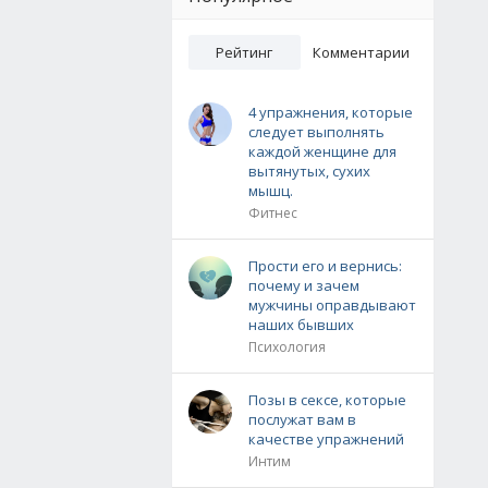
Рейтинг
Комментарии
4 упражнения, которые
следует выполнять
каждой женщине для
вытянутых, сухих
мышц.
Фитнес
Прости его и вернись:
почему и зачем
мужчины оправдывают
наших бывших
Психология
Позы в сексе, которые
послужат вам в
качестве упражнений
Интим