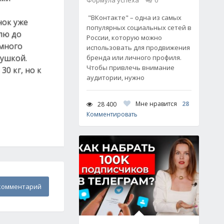
Формула успеха
0
"ВКонтакте" – одна из самых
нок уже
популярных социальных сетей в
елю до
России, которую можно
 много
использовать для продвижения
рушкой.
бренда или личного профиля.
Чтобы привлечь внимание
0 кг, но к
аудитории, нужно
Мне нравится
28
28 400
Комментировать
комментарий