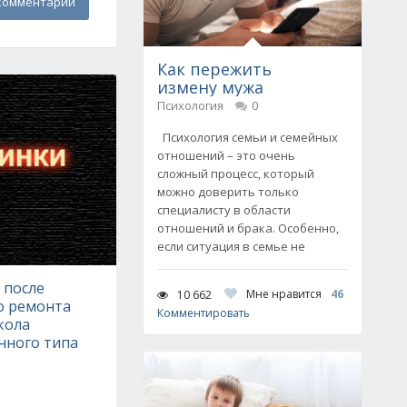
комментарий
Как пережить
измену мужа
Психология
0
Психология семьи и семейных
отношений – это очень
сложный процесс, который
можно доверить только
специалисту в области
отношений и брака. Особенно,
если ситуация в семье не
 после
Мне нравится
46
10 662
о ремонта
Комментировать
кола
нного типа