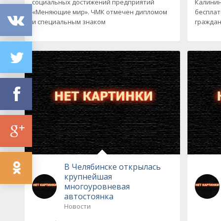
социальных достижений предприятий
Калинин
«Меняющие мир». ЧМК отмечен дипломом
бесплат
и специальным знаком
граждан
В Челябинске открылась
крупнейшая
многоуровневая
автостоянка
Новости