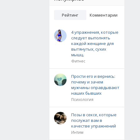
Рейтинг
Комментарии
4 упражнения, которые
следует выполнять
каждой женщине для
вытянутых, сухих
мышц.
Фитнес
Прости его и вернись:
почему и зачем
мужчины оправдывают
наших бывших
Психология
Позы в сексе, которые
послужат вам в
качестве упражнений
Интим