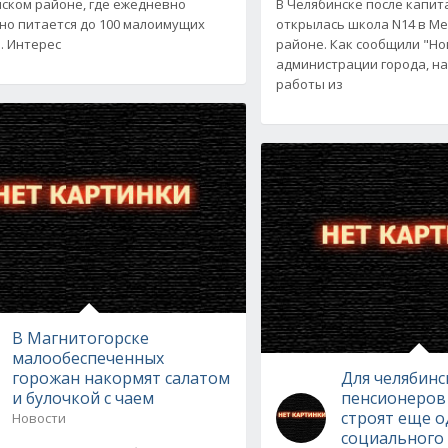
ском районе, где ежедневно
В Челябинске после капи
но питается до 100 малоимущих
открылась школа N14 в М
. Интерес
районе. Как сообщили "Но
администрации города, н
работы из
В Магнитогорске
малообеспеченных
горожан накормят салатом
Для челябинс
и булочкой с чаем
пенсионеров
строят еще 
Новости
социального