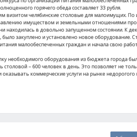
конкурса по организации питания малообеспеченных гр
лноценного горячего обеда составляет 33 рубля.
чим визитом челябинские столовые для малоимущих. По
правлению имуществом и земельными отношениями про
ни находилась в довольно запущенном состоянии. К де
 было закуплено и установлено новое оборудование. С
питания малообеспеченных граждан и начала свою работ
пку необходимого оборудования из бюджета города бы
ь столовой – 600 человек в день. Это позволяет не тол
 оказывать коммерческие услуги на рынке недорогого 