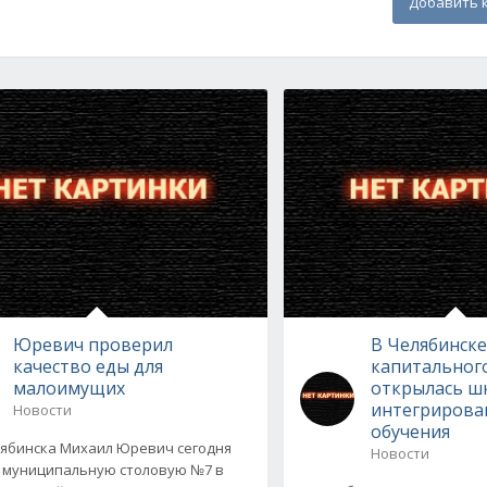
Добавить 
Юревич проверил
В Челябинске
качество еды для
капитальног
малоимущих
открылась ш
интегрирова
Новости
обучения
ябинска Михаил Юревич сегодня
Новости
 муниципальную столовую №7 в