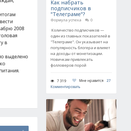
аждан,
Как набрать
подписчиков в
"Телеграме"?
 итогам
Формула успеха
0
вести
кабрю 2008
Количество подписчиков —
толовая
один из главных показателей в
у в
"Телеграме". Он указывает на
популярность блогера и влияет
на доходы от монетизации.
ло выделено
Новичкам привлекать
ько
фолловеров порой
питания.
Мне нравится
27
7 319
Комментировать