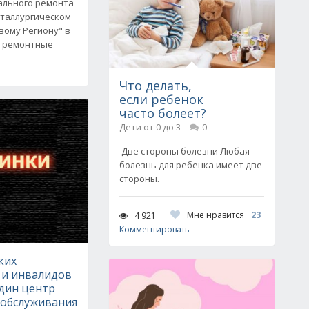
тального ремонта
еталлургическом
вому Региону" в
а ремонтные
Что делать,
если ребенок
часто болеет?
Дети от 0 до 3
0
Две стороны болезни Любая
болезнь для ребенка имеет две
стороны.
Мне нравится
23
4 921
Комментировать
ких
 и инвалидов
один центр
 обслуживания