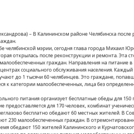
лександрова) – В Калининском районе Челябинска после
раждан.
бе челябинской мэрии, сегодня глава города Михаил Ю
торая открылась после реконструкции и ремонта. Эта ст
 малообеспеченных граждан. Направления на питание в
центрах социального обслуживания населения. Каждый
учают до 1 тысячи 60 челябинцев. Это граждане, попав
я к категории малообеспеченных, лица без определен
льного питания организует бесплатные обеды для 150 
 предоставляется для 170 человек, комбинат ученичес
неглазово бесплатно обедают 60 местных жителей. В Со
ают 230 малообеспеченных граждан. В отремонтирован
емя обедают 150 жителей Калининского и Курчатовског