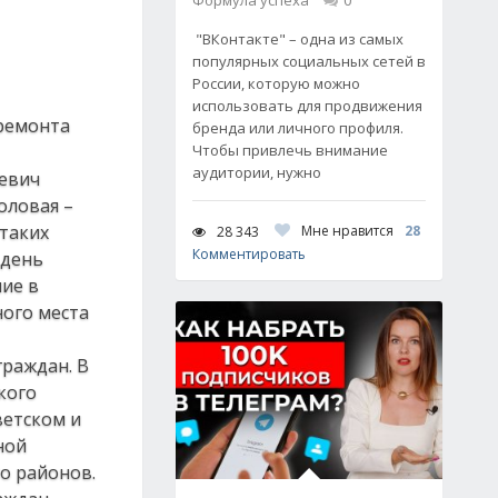
Формула успеха
0
"ВКонтакте" – одна из самых
популярных социальных сетей в
России, которую можно
использовать для продвижения
 ремонта
бренда или личного профиля.
Чтобы привлечь внимание
аудитории, нужно
ревич
оловая –
 таких
Мне нравится
28
28 343
Комментировать
 день
шие в
ного места
граждан. В
кого
ветском и
ной
о районов.