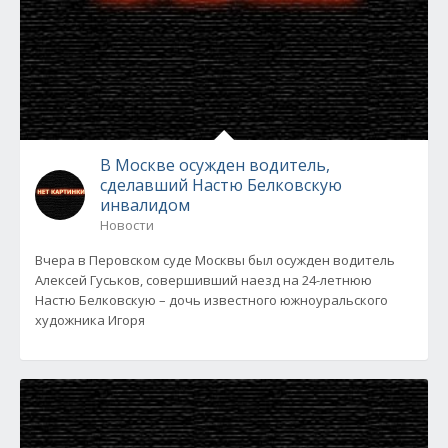
В Москве осужден водитель,
сделавший Настю Белковскую
инвалидом
Новости
Вчера в Перовском суде Москвы был осужден водитель
Алексей Гуськов, совершивший наезд на 24-летнюю
Настю Белковскую – дочь известного южноуральского
художника Игоря