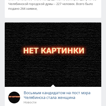
Челябинской городской думы – 227 человек. Всего было
подано 264 заявки,
Восьмым кандидатом на пост мэра
Челябинска стала женщина
Новости