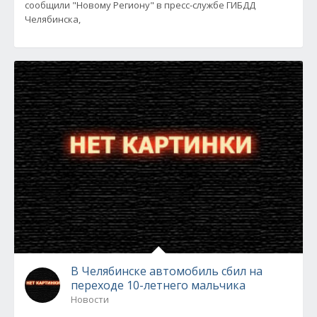
сообщили "Новому Региону" в пресс-службе ГИБДД
Челябинска,
В Челябинске автомобиль сбил на
переходе 10-летнего мальчика
Новости