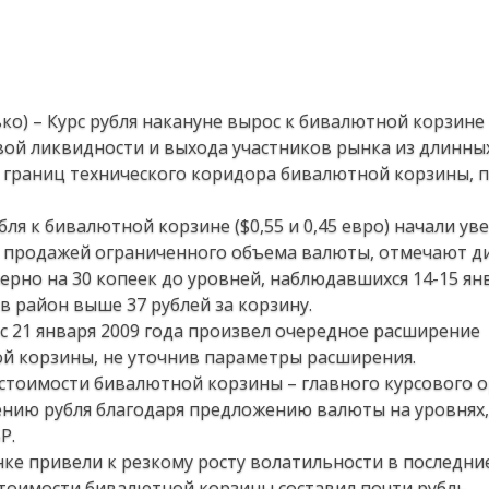
ко) – Курс рубля накануне вырос к бивалютной корзине
вой ликвидности и выхода участников рынка из длинн
 границ технического коридора бивалютной корзины, 
я к бивалютной корзине ($0,55 и 0,45 евро) начали у
 с продажей ограниченного объема валюты, отмечают д
ерно на 30 копеек до уровней, наблюдавшихся 14-15 ян
 в район выше 37 рублей за корзину.
 с 21 января 2009 года произвел очередное расширение
й корзины, не уточнив параметры расширения.
стоимости бивалютной корзины – главного курсового 
блению рубля благодаря предложению валюты на уровнях
Р.
е привели к резкому росту волатильности в последни
 стоимости бивалютной корзины составил почти рубль.