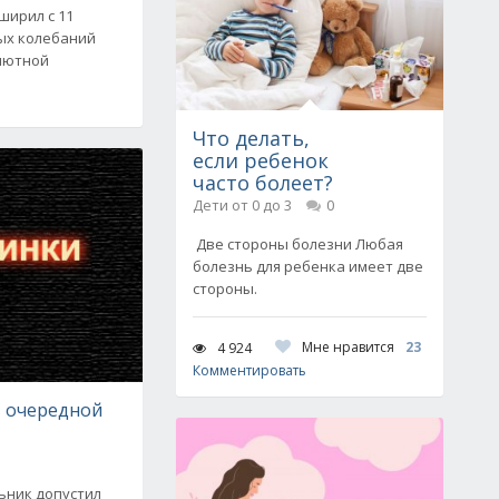
ширил с 11
ых колебаний
лютной
Что делать,
если ребенок
часто болеет?
Дети от 0 до 3
0
Две стороны болезни Любая
болезнь для ребенка имеет две
стороны.
Мне нравится
23
4 924
Комментировать
в очередной
ьник допустил