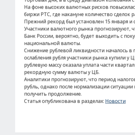
На фоне высоких валютных рисков повысилас
биржи РТС, где накануне количество сделок 
Прежний рекорд был установлен 15 января и с
Участники валютного рынка прогнозируют, чт
Банк России, вероятно, будет выходить с пок
национальной валюты.
Снижение рублевой ликвидности началось в 
ослабления рубля участники рынка купили у 
рублевую массу оказала уплата части кварта
рекордную сумму валюты у ЦБ.
Аналитики прогнозируют, что период налог
рубль, однако после нормализации ситуаци
получить продолжение.
Статья опубликована в разделах:
Новости