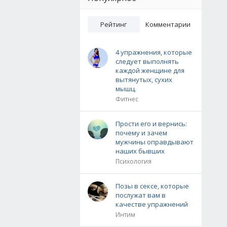
Рейтинг
Комментарии
4 упражнения, которые
следует выполнять
каждой женщине для
вытянутых, сухих
мышц.
Фитнес
Прости его и вернись:
почему и зачем
мужчины оправдывают
наших бывших
Психология
Позы в сексе, которые
послужат вам в
качестве упражнений
Интим