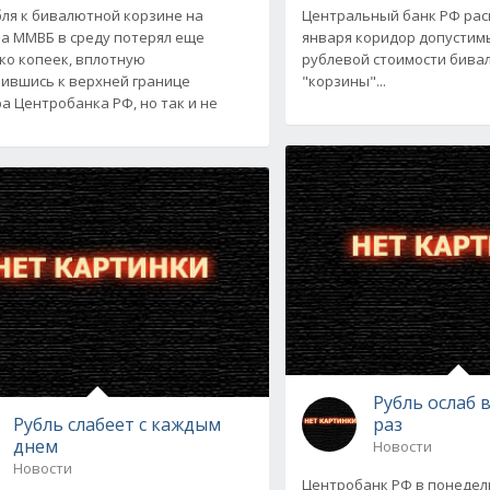
бля к бивалютной корзине на
Центральный банк РФ рас
на ММВБ в среду потерял еще
января коридор допустим
ко копеек, вплотную
рублевой стоимости бива
ившись к верхней границе
"корзины"...
а Центробанка РФ, но так и не
Рубль ослаб 
Рубль слабеет с каждым
раз
днем
Новости
Новости
Центробанк РФ в понедел