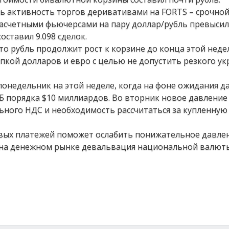
ь активность торгов деривативами на FORTS – срочной
расчетными фьючерсами на пару доллар/рубль превысило
оставил 9.098 сделок.
о рубль продолжит рост к корзине до конца этой неде
упкой долларов и евро с целью не допустить резкого у
понедельник на этой неделе, когда на фоне ожидания 
ЦБ порядка $10 миллиардов. Во вторник новое давление
льного НДС и необходимость рассчитаться за купленную
овых платежей поможет ослабить понижательное давле
и на денежном рынке девальвация национальной валют