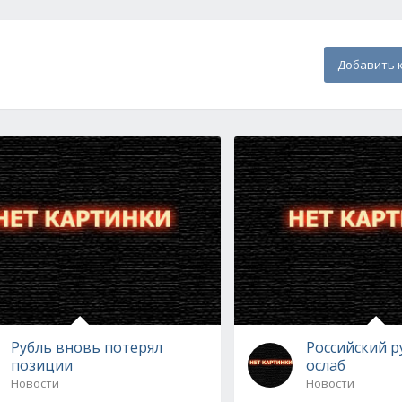
Добавить 
Рубль вновь потерял
Российский р
позиции
ослаб
Новости
Новости