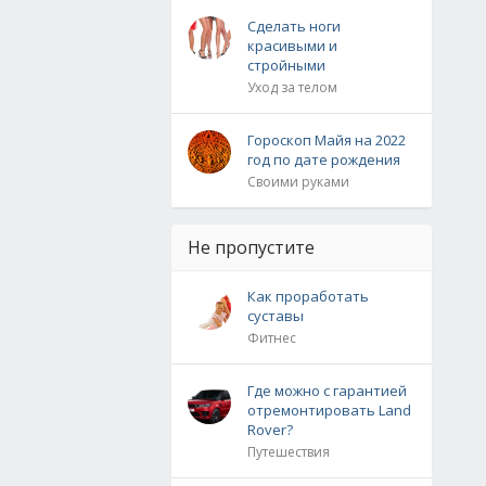
Сделать ноги
красивыми и
стройными
Уход за телом
Гороскоп Майя на 2022
год по дате рождения
Своими руками
Не пропустите
Как проработать
суставы
Фитнес
Где можно с гарантией
отремонтировать Land
Rover?
Путешествия