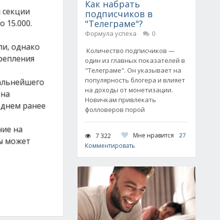
Как набрать
 секции
подписчиков в
 15.000.
"Телеграме"?
Формула успеха
0
ли, однако
Количество подписчиков —
крепления
один из главных показателей в
"Телеграме". Он указывает на
популярность блогера и влияет
дальнейшего
на доходы от монетизации.
 на
Новичкам привлекать
 днем ранее
фолловеров порой
ние на
Мне нравится
27
7 322
ы может
Комментировать