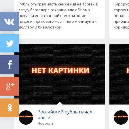
Рубль отыграл часть снижения на торгах в
Курс ру
среду благодаря сокращению объема
торгах 
покупки иностранной валюты после
несколь
падения до нового месячного минимума к
приблиз
доллару и бивалютной
коридор
Российский рубль начал
расти
Новости