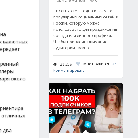
Формула успеха
0
"ВКонтакте" – одна из самых
популярных социальных сетей в
России, которую можно
использовать для продвижения
 на
бренда или личного профиля.
ых валютных
Чтобы привлечь внимание
аудитории, нужно
передает
веренный
Мне нравится
28
28 358
илеры.
Комментировать
варя около
ориентира
, отличных
е два