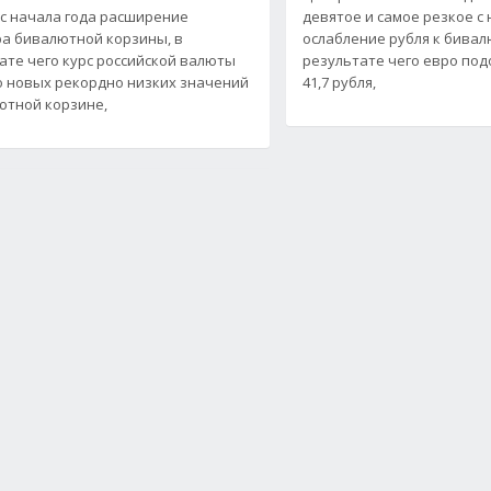
с начала года расширение
девятое и самое резкое с
а бивалютной корзины, в
ослабление рубля к бивал
ате чего курс российской валюты
результате чего евро под
о новых рекордно низких значений
41,7 рубля,
ютной корзине,