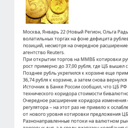
Москва, Январь 22 (Новый Регион, Ольга Радь
волатильных торгах на фоне дефицита рубле
позиций, несмотря на очередное расширение
агентство Reuters.
При открытии торгов на ММВБ котировки рубл
рост примерно до 37,00 рубля, где ЦБ вышел
Позднее рубль укрепился к корзине еще прим
36,74 рубля к корзине, а затем снова вернулся
Источник в Банке России сообщил, что ЦБ РФ
технического коридора стоимости бивалютно
Очередное расширение коридора изменения 
регулятора – на этот раз не привело к осла
от нового уровня котировки предложения ЦБ
Разнонаправленные потоки на валютном рынк
торговых дня, а в среду диапазон колебания