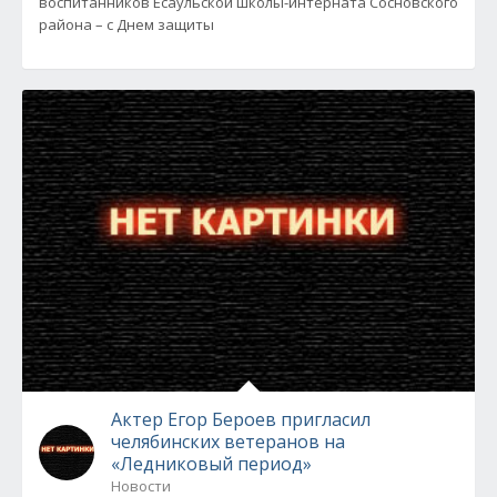
воспитанников Есаульской школы-интерната Сосновского
района – с Днем защиты
Актер Егор Бероев пригласил
челябинских ветеранов на
«Ледниковый период»
Новости