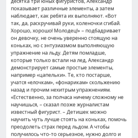
десятка три юных фигуристов, Александр
показывает различные элементы, а затем
наблюдает, как ребята их выполняют. «Вот
так, да, раскручивай руки, коленочки сгибай.
Хорошо, хорошо! Молодец!» – подбадривает
он девочку, не очень уверенно стоящую на
коньках, но с энтузиазмом выполняющую
упражнение на льду. Детям помладше,
которые только встали на лед, Александр
демонстрирует самые простые элементы,
например «цапельки». Те, кто постарше,
учатся «елочкам», «фонарикам» скольжению
назад и прочим нехитрым упражнениям.
«Естественно, за полчаса ничему сложному не
научишься, – сказал позже журналистам
известный фигурист. – Детишек можно
научить чуть лучше стоять на коньках, помочь
преодолеть страх перед льдом. А чтобы
получилось что-то серьезное, нужно долго и