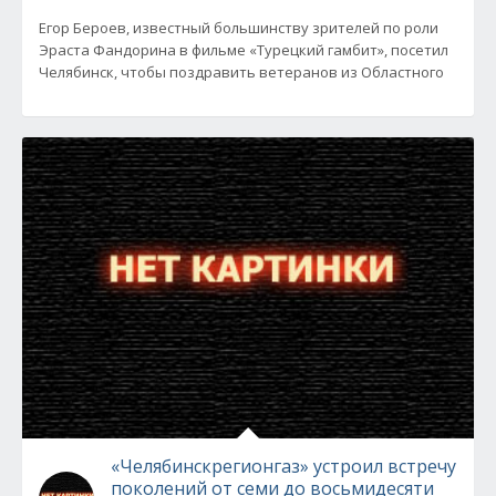
Егор Бероев, известный большинству зрителей по роли
Эраста Фандорина в фильме «Турецкий гамбит», посетил
Челябинск, чтобы поздравить ветеранов из Областного
«Челябинскрегионгаз» устроил встречу
поколений от семи до восьмидесяти