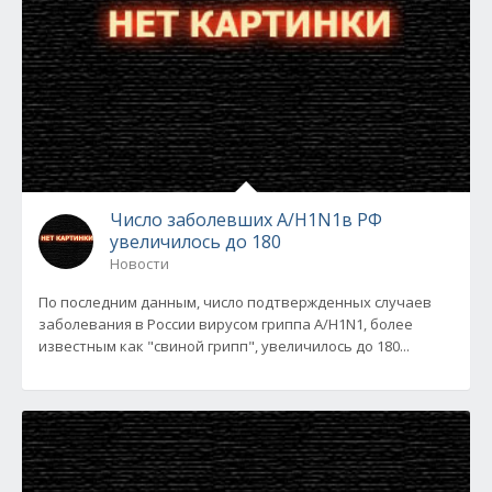
Число заболевших А/Н1N1в РФ
увеличилось до 180
Новости
По последним данным, число подтвержденных случаев
заболевания в России вирусом гриппа А/H1N1, более
известным как "свиной грипп", увеличилось до 180...