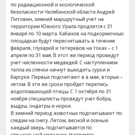
по радиационной и экологической
безопасности Челябинской области Андрей
Питовин, зимний маршрутный учет на
территории Южного Урала продлится с 31
января по 10 марта. Кабанов на подкормочных
площадках будут пересчитывать в течение
февраля, глухарей и тетеревов на токах – с 1
апреля по 31 мая. В этот же период проведут
учет численности медведей. С наступлением
тепла из спячки начнут выходить сурки и
барсуки. Первых подсчитают в в мае, вторых –
летом. В эти же сроки пройдет перепись
водоплавающей птицы. С 1 октября по 31
ноября специалисты проведут учет бобра,
выдры, ондатры и норки.
В зимний период животных подсчитывают по
следам на снегу. Летом, весной и осенью
каждый зверь подсчитывается по
специальной методике. Например,