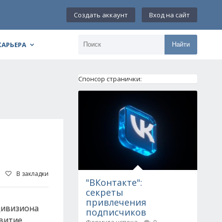
Создать аккаунт
Вход на сайт
КАРЬЕРА
Найти
Спонсор странички:
В закладки
"ВКонтакте":
секреты
привлечения
 дивизиона
подписчиков
витие