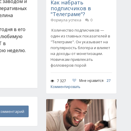
с заводом и
Как набрать
подписчиков в
оперативных
"Телеграме"?
велина
Формула успеха
0
годня в его
Количество подписчиков —
а любимую
один из главных показателей в
"Телеграме". Он указывает на
Т в
популярность блогера и влияет
юю неделю.
на доходы от монетизации.
Новичкам привлекать
фолловеров порой
Мне нравится
27
7 327
Комментировать
комментарий