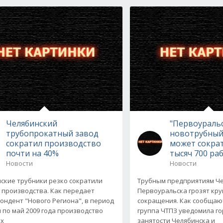
Челябинский
"Первоураль
трубопрокатный завод
новотрубный
сократил производство
может сократ
почти на 40%
тысяч 700 ра
Новости
Новости
ские трубники резко сократили
Трубным предприятиям Че
производства. Как передает
Первоуральска грозят кр
ондент "Нового Региона", в период
сокращения. Как сообщаю
я по май 2009 года производство
группа ЧТПЗ уведомила г
ых
занятости Челябинска и