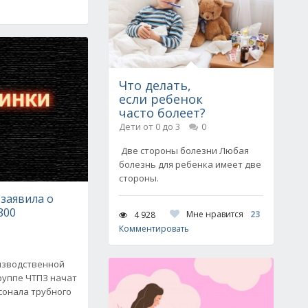
Что делать,
если ребенок
часто болеет?
Дети от 0 до 3
0
Две стороны болезни Любая
болезнь для ребенка имеет две
стороны.
заявила о
800
Мне нравится
23
4 928
Комментировать
изводственной
Группе ЧТПЗ начат
сонала трубного