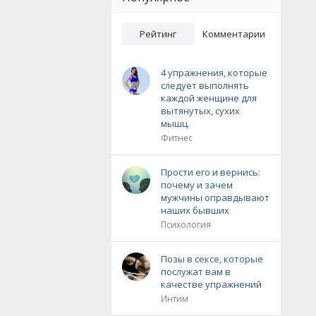
Рейтинг
Комментарии
4 упражнения, которые
следует выполнять
каждой женщине для
вытянутых, сухих
мышц.
Фитнес
Прости его и вернись:
почему и зачем
мужчины оправдывают
наших бывших
Психология
Позы в сексе, которые
послужат вам в
качестве упражнений
Интим