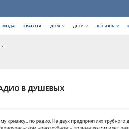
МОДА
КРАСОТА
ДОМ
ДЕТИ
ЛЮБОВЬ
ых
РАДИО В ДУШЕВЫХ
у кризису... по радио. На двух предприятиях трубного
Первоуральском новотрубном – полным ходом идет раз