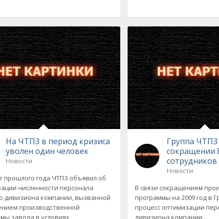
На ЧТПЗ в период кризиса
Группа ЧТПЗ 
уволен один человек
сокращении 
сотрудников
Новости
Новости
е прошлого года ЧТПЗ объявил об
ации численности персонала
В связи сокращением про
о дивизиона компании, вызванной
программы на 2009 год в 
ением производственной
процесс оптимизации пер
мы завода в условиях
дивизиона компании...