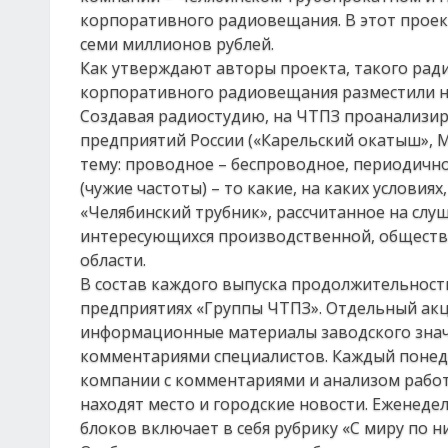
корпоративного радиовещания. В этот проек
семи миллионов рублей.
Как утверждают авторы проекта, такого рад
корпоративного радиовещания разместили не 
Создавая радиостудию, на ЧТПЗ проанализи
предприятий России («Карельский окатыш», ММ
тему: проводное – беспроводное, периодичн
(чужие частоты) – то какие, на каких условиях
«Челябинский трубник», рассчитанное на слу
интересующихся производственной, обществе
области.
В состав каждого выпуска продолжительност
предприятиях «Группы ЧТПЗ». Отдельный акц
информационные материалы заводского знач
комментариями специалистов. Каждый понед
компании с комментариями и анализом рабо
находят место и городские новости. Ежене
блоков включает в себя рубрику «С миру по ни