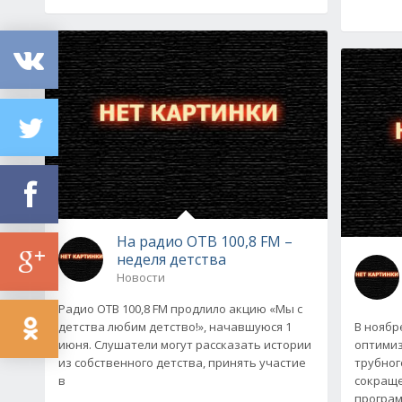
На радио ОТВ 100,8 FM –
неделя детства
Новости
Радио ОТВ 100,8 FM продлило акцию «Мы с
детства любим детство!», начавшуюся 1
В ноябр
июня. Слушатели могут рассказать истории
оптимиз
из собственного детства, принять участие
трубног
в
сокращ
програм