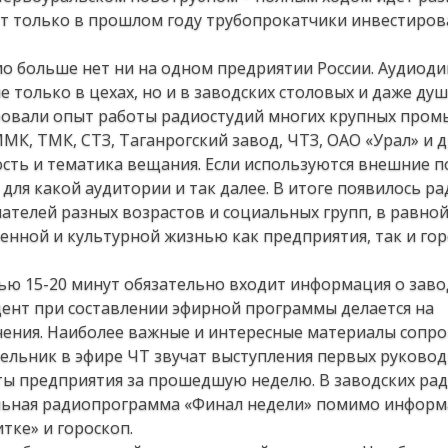
т только в прошлом году трубопрокатчики инвестиров
ио больше нет ни на одном предриятии России. Аудиод
только в цехах, но и в заводских столовых и даже душ
ровали опыт работы радиостудий многих крупных про
К, ТМК, СТЗ, Таганрогский завод, ЧТЗ, ОАО «Урал» и д
ость и тематика вещания. Если используются внешние 
, для какой аудитории и так далее. В итоге появилось р
шателей разных возрастов и социальных групп, в равно
нной и культурной жизнью как предприятия, так и гор
ью 15-20 минут обязательно входит информация о заво
ент при составлении эфирной программы делается на
ения. Наиболее важные и интересные материалы сопр
ельник в эфире ЧТ звучат выступления первых руково
ты предприятия за прошедшую неделю. В заводских ра
дельная радиопрограмма «Финал недели» помимо инфор
тке» и гороскоп.