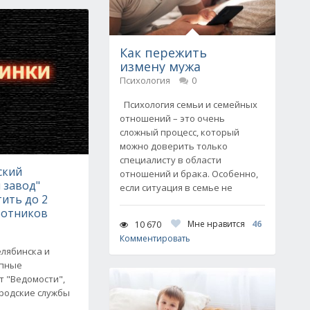
Как пережить
измену мужа
Психология
0
Психология семьи и семейных
отношений – это очень
сложный процесс, который
можно доверить только
специалисту в области
ский
отношений и брака. Особенно,
 завод"
если ситуация в семье не
ить до 2
ботников
Мне нравится
46
10 670
Комментировать
лябинска и
упные
т "Ведомости",
ородские службы