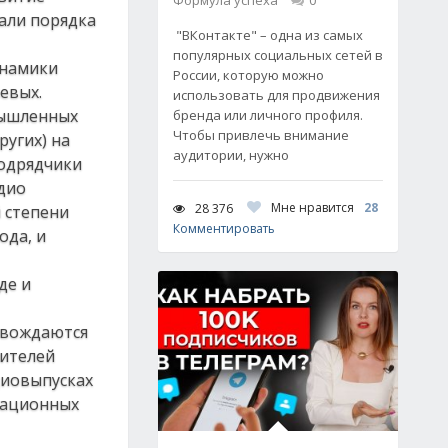
Формула успеха
0
али порядка
"ВКонтакте" – одна из самых
популярных социальных сетей в
инамики
России, которую можно
евых.
использовать для продвижения
мышленных
бренда или личного профиля.
Чтобы привлечь внимание
ругих) на
аудитории, нужно
подрядчики
адио
Мне нравится
28
28 376
й степени
Комментировать
ода, и
де и
овождаются
дителей
диовыпусках
мационных