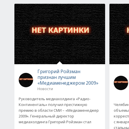
Григорий Ройзман
признан лучшим
«Медиаменеджером 2009»
Новости
Руководитель медиахолдинга «Радио-
Континенталь» получил престижную
Челябин
премию в области СМИ – «Медиаменеджер
объемы 
2009». Генеральный директор
корресп
медиахолдинга Григорий Ройзман стал
с январ
стальн