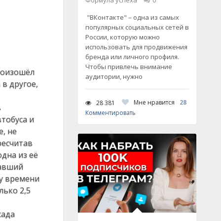
Формула успеха
0
"ВКонтакте" – одна из самых
популярных социальных сетей в
России, которую можно
использовать для продвижения
бренда или личного профиля.
Чтобы привлечь внимание
произошёл
аудитории, нужно
в другое,
Мне нравится
28
28 381
в
Комментировать
втобуса и
е, не
ресчитав
одна из её
тавший
му времени
лько 2,5
сада