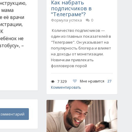
Как набрать
инструкцию,
подписчиков в
, мама
"Телеграме"?
е её врачи
Формула успеха
0
нистрации,
Количество подписчиков —
 К
один из главных показателей в
ребёнок не
"Телеграме". Он указывает на
тобусу», –
популярность блогера и влияет
на доходы от монетизации.
Новичкам привлекать
фолловеров порой
Мне нравится
27
7 329
Комментировать
комментарий