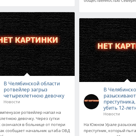
общественностью Северн
В Челябинской области
ротвейлер загрыз
В Челябинско
четырехлетнюю девочку
разыскивают
преступника
Новости
убить 12-ле
мпенуазе ротвейлер напал на
Новости
летнюю девочку. Через сутки
 скончался в больнице от потери
На Южном Урале разыски
Как сообщает начальник штаба ОВД
преступник, который пыт