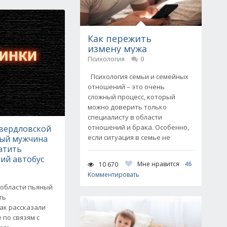
Как пережить
измену мужа
Психология
0
Психология семьи и семейных
отношений – это очень
сложный процесс, который
можно доверить только
специалисту в области
отношений и брака. Особенно,
Свердловской
если ситуация в семье не
ный мужчина
атить
ий автобус
Мне нравится
46
10 670
Комментировать
 области пьяный
ть
ак рассказали
 по связям с