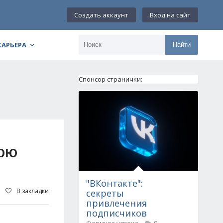
Создать аккаунт
Вход на сайт
КАРЬЕРА
Найти
Спонсор странички:
НЮЮ
"ВКонтакте":
В закладки
секреты
привлечения
подписчиков