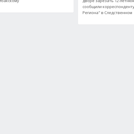
йбакскому
дворе зарезать 12-летнюю
сообщили корреспонденту
Региона" в Следственном