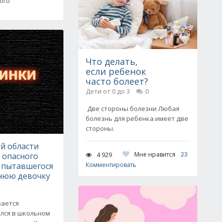
ого
Что делать,
если ребенок
часто болеет?
Дети от 0 до 3
0
Две стороны болезни Любая
болезнь для ребенка имеет две
стороны.
й области
Мне нравится
23
4 929
 опасного
, пытавшегося
Комментировать
тнюю девочку
вается
ался в школьном