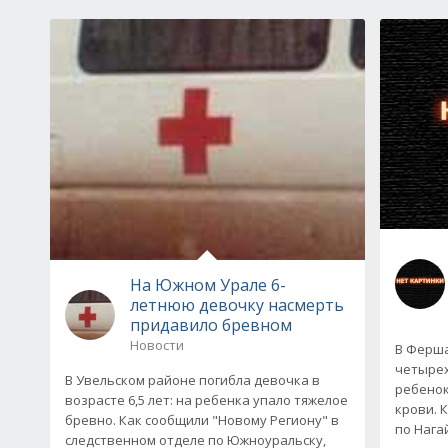
На Южном Урале 6-
летнюю девочку насмерть
придавило бревном
Новости
В Ферша
четырех
В Увельском районе погибла девочка в
ребенок
возрасте 6,5 лет: на ребенка упало тяжелое
крови. 
бревно. Как сообщили "Новому Региону" в
по Нага
следственном отделе по Южноуральску,