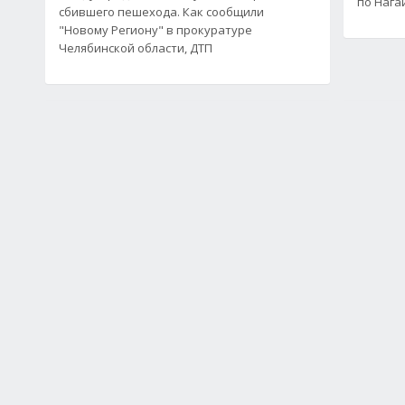
по Нага
сбившего пешехода. Как сообщили
"Новому Региону" в прокуратуре
Челябинской области, ДТП