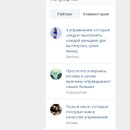
Рейтинг
Комментарии
4 упражнения, которые
следует выполнять
каждой женщине для
вытянутых, сухих
мышц.
Фитнес
Прости его и вернись:
почему и зачем
мужчины оправдывают
наших бывших
Психология
Позы в сексе, которые
послужат вам в
качестве упражнений
Интим