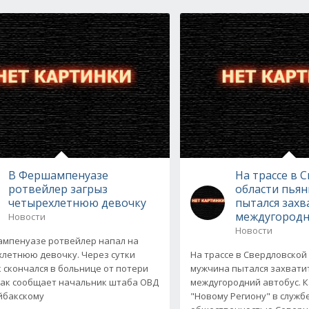
В Фершампенуазе
На трассе в 
ротвейлер загрыз
области пья
четырехлетнюю девочку
пытался захв
междугородн
Новости
Новости
мпенуазе ротвейлер напал на
летнюю девочку. Через сутки
На трассе в Свердловской
 скончался в больнице от потери
мужчина пытался захвати
Как сообщает начальник штаба ОВД
междугородний автобус. К
йбакскому
"Новому Региону" в службе