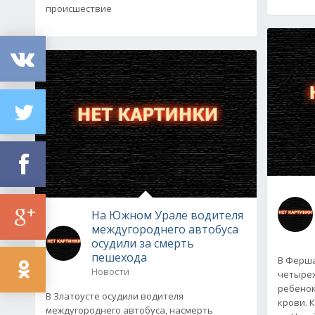
происшествие
На Южном Урале водителя
междугороднего автобуса
осудили за смерть
пешехода
В Ферша
Новости
четырех
ребенок
В Златоусте осудили водителя
крови. 
междугороднего автобуса, насмерть