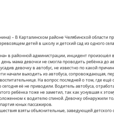
анина) – В Карталинском районе Челябинской области 
ревозящем детей в школу и детский сад из одного села 
она» в районной администрации, инцидент произошёл 
от день мама девочки не смогла проводить ребёнка до а
усадив девочку в автобус, не известно по какой причин
ти начали выходить из автобуса, сопровождающая, пе
 воспитательнице. На вопрос последней о том, где ещё 
 сегодня её не приводили. Водитель автобуса, отрабо
того ребёнка тоже не заметил, так как уснувшая к это
положенном к водителю спиной. Девочку обнаружили то
я партия юных пассажиров.
сшествия взяты объяснительные, заведующей детского 