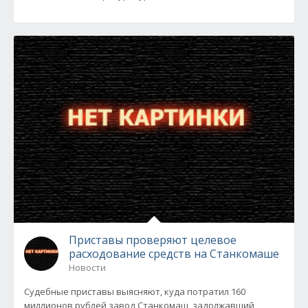
Приставы проверяют целевое
расходование средств на Станкомаше
Новости
Судебные приставы выясняют, куда потратил 160
миллионов рублей завод Станкомаш, задолжавший