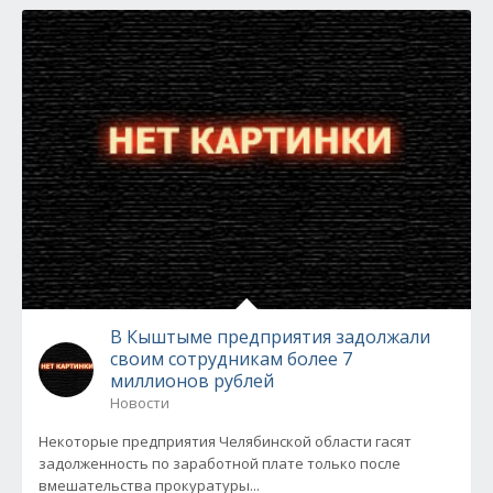
В Кыштыме предприятия задолжали
своим сотрудникам более 7
миллионов рублей
Новости
Некоторые предприятия Челябинской области гасят
задолженность по заработной плате только после
вмешательства прокуратуры...