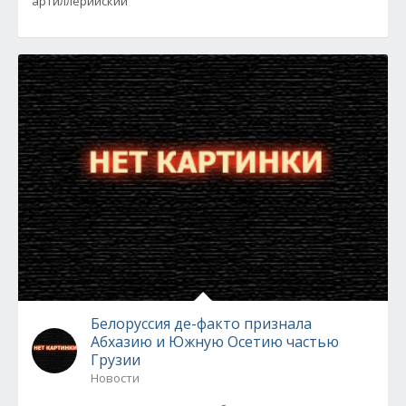
артиллерийский
Белоруссия де-факто признала
Абхазию и Южную Осетию частью
Грузии
Новости