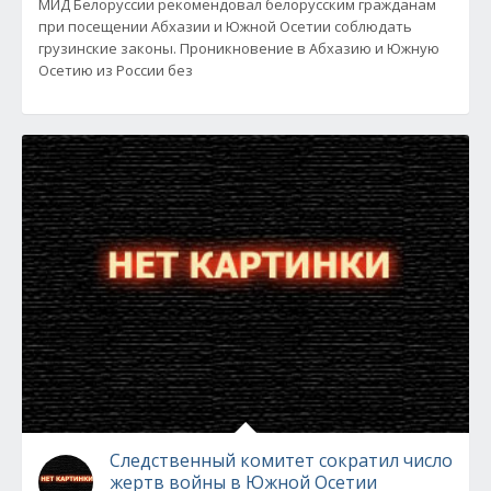
МИД Белоруссии рекомендовал белорусским гражданам
при посещении Абхазии и Южной Осетии соблюдать
грузинские законы. Проникновение в Абхазию и Южную
Осетию из России без
Следственный комитет сократил число
жертв войны в Южной Осетии