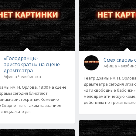
«Голодранцы-
Смех сквозь 
аристократы» на сцене
Афиша Челябин
драмтеатра
Афиша Челябинска
Театр драмы им. Н. Орлова
драмтеатра сегодня игра
амы им. Н. Орлова, 18:00 На сцене
«Эти свободные бабочки»
драмы сегодня блистают
мелодраматическую коме
анцы-аристократы». Комедию
действиях по трогательно
 Скарпетты с таким названием
 специально для