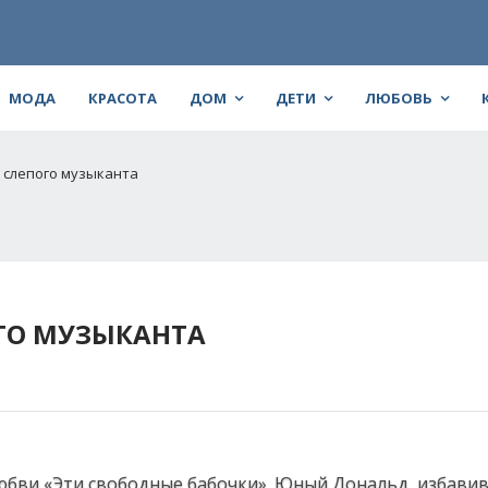
МОДА
КРАСОТА
ДОМ
ДЕТИ
ЛЮБОВЬ
 слепого музыканта
ГО МУЗЫКАНТА
любви «Эти свободные бабочки». Юный Дональд, избави