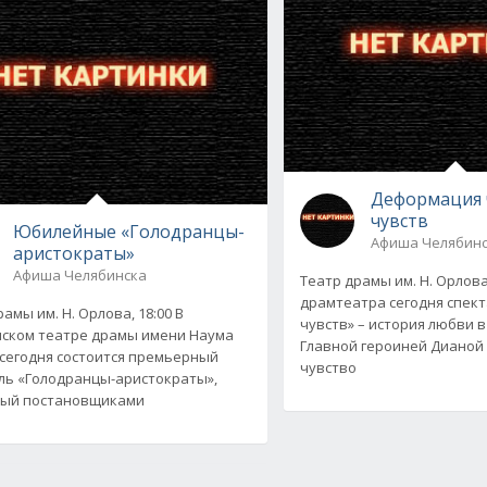
Деформация 
чувств
Юбилейные «Голодранцы-
Афиша Челябин
аристократы»
Афиша Челябинска
Театр драмы им. Н. Орлова
драмтеатра сегодня спек
амы им. Н. Орлова, 18:00 В
чувств» – история любви в
ском театре драмы имени Наума
Главной героиней Дианой
сегодня состоится премьерный
чувство
ль «Голодранцы-аристократы»,
ный постановщиками