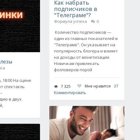
Как набрать
подписчиков в
"Телеграме"?
Формула успеха
0
Количество подписчиков —
один из главных показателей в
"Телеграме". Он указывает на
популярность блогера и влияет
на доходы от монетизации.
слезы
Новичкам привлекать
ска
фолловеров порой
, 18:00 На сцене
Мне нравится
27
7 325
ют спектакль
 –
Комментировать
дию в двух
й,