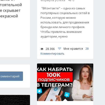
Формула успеха
0
стоятельной
"ВКонтакте" – одна из самых
не скрывает
популярных социальных сетей в
прекрасной
России, которую можно
использовать для продвижения
бренда или личного профиля.
Чтобы привлечь внимание
аудитории, нужно
Мне нравится
28
28 366
Комментировать
комментарий