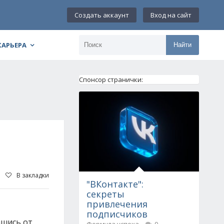
Создать аккаунт
Вход на сайт
КАРЬЕРА
Найти
Спонсор странички:
В закладки
"ВКонтакте":
секреты
привлечения
подписчиков
вшись от