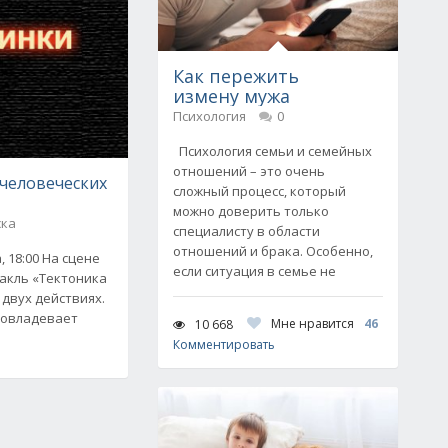
Как пережить
измену мужа
Психология
0
Психология семьи и семейных
отношений – это очень
человеческих
сложный процесс, который
можно доверить только
ска
специалисту в области
отношений и брака. Особенно,
, 18:00 На сцене
если ситуация в семье не
такль «Тектоника
 двух действиях.
 овладевает
Мне нравится
46
10 668
Комментировать