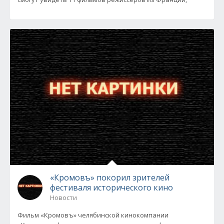
«Кромовъ» покорил зрителей
фестиваля исторического кино
Новости
Фильм «Кромовъ» челябинской кинокомпании