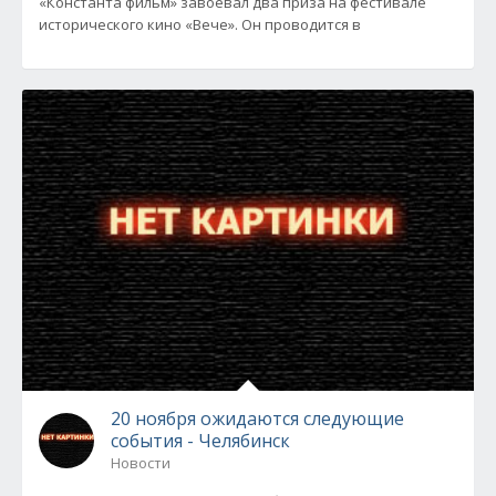
«Константа фильм» завоевал два приза на фестивале
исторического кино «Вече». Он проводится в
20 ноября ожидаются следующие
события - Челябинск
Новости