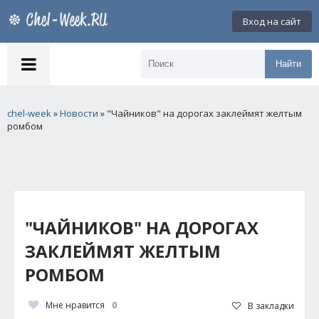
Вход на сайт
Найти
chel-week
»
Новости
» "Чайников" на дорогах заклеймят желтым
ромбом
"ЧАЙНИКОВ" НА ДОРОГАХ
ЗАКЛЕЙМЯТ ЖЕЛТЫМ
РОМБОМ
Мне нравится
0
В закладки