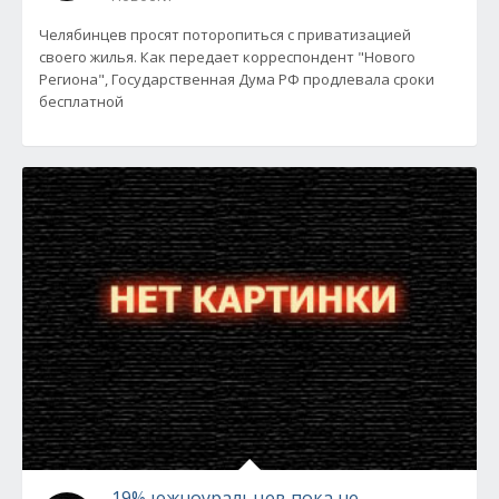
Челябинцев просят поторопиться с приватизацией
своего жилья. Как передает корреспондент "Нового
Региона", Государственная Дума РФ продлевала сроки
бесплатной
19% южноуральцев пока не