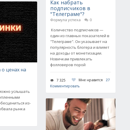
Как набрать
подписчиков в
"Телеграме"?
Формула успеха
0
Количество подписчиков —
один из главных показателей в
"Телеграме". Он указывает на
популярность блогера и влияет
на доходы от монетизации.
Новичкам привлекать
фолловеров порой
 о ценах на
Мне нравится
27
7 325
Комментировать
 можно услышать
копленными
обесцениться из-
 обвала рынка