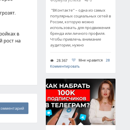
Формула успеха
0
"ВКонтакте" – одна из самых
грозят.
популярных социальных сетей в
России, которую можно
использовать для продвижения
ройках в
бренда или личного профиля.
Чтобы привлечь внимание
й рост на
аудитории, нужно
Мне нравится
28
28 367
Комментировать
комментарий