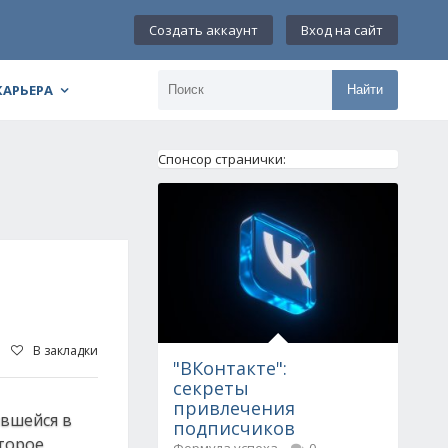
Создать аккаунт
Вход на сайт
КАРЬЕРА
Найти
Спонсор странички:
В закладки
"ВКонтакте":
секреты
привлечения
ившейся в
подписчиков
оторое