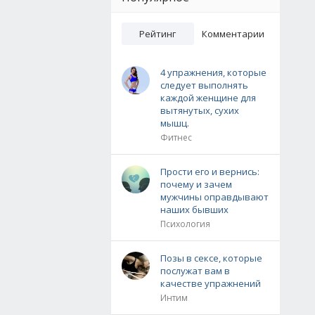
Рейтинг
Комментарии
4 упражнения, которые
следует выполнять
каждой женщине для
вытянутых, сухих
мышц.
Фитнес
Прости его и вернись:
почему и зачем
мужчины оправдывают
наших бывших
Психология
Позы в сексе, которые
послужат вам в
качестве упражнений
Интим