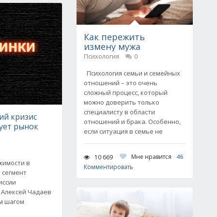
Как пережить
измену мужа
Психология
0
Психология семьи и семейных
отношений – это очень
сложный процесс, который
можно доверить только
специалисту в области
ий кризис
отношений и брака. Особенно,
ует рынок
если ситуация в семье не
Мне нравится
46
10 669
жимости в
Комментировать
 сегмент
иссии
 Алексей Чадаев
ым шагом