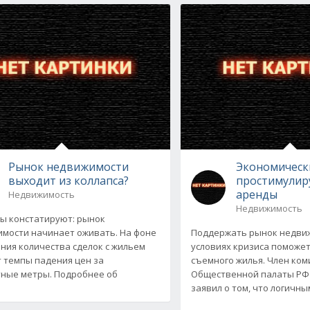
Рынок недвижимости
Экономическ
выходит из коллапса?
простимулир
аренды
Недвижимость
Недвижимость
ы констатируют: рынок
мости начинает оживать. На фоне
Поддержать рынок недви
ния количества сделок с жильем
условиях кризиса поможет
 темпы падения цен за
съемного жилья. Член ком
ные метры. Подробнее об
Общественной палаты РФ
заявил о том, что логичн