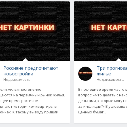
Россияне предпочитают
Три прогноза
новостройки
жилье
Недвижимость
Недвижимость
ели жилья постепенно
В последнее время часто
аются на первичный рынок жилья.
вопрос: «Что делать с на
ящее время россияне
деньгами, которые могут 
итают «вторичке» квартиры в
за инфляции?» В условиях
ойках. К такому выводу пришли
ценных бумаг...