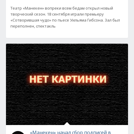
Театр «Манекен» вопреки всем бедам открыл новый
творческий сезон. 18 сентября играли премьеру
«Сотворившая чудо» по пьесе Уильяма Гибсона. Зал был
переполнен, спектакль
«Манекен» начал сбор подписей в