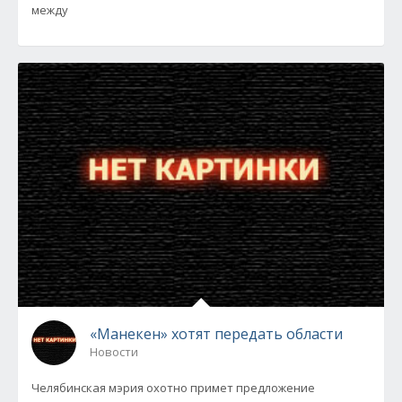
между
«Манекен» хотят передать области
Новости
Челябинская мэрия охотно примет предложение