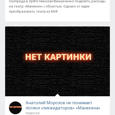
полпреда в УрФО Николая Винниченко поделить расходы
на театр «Манекен» с областью. Однако от идеи
преобразовать театр из МУК
Анатолий Морозов не понимает
логики «ликвидаторов» «Манекена»
Новости