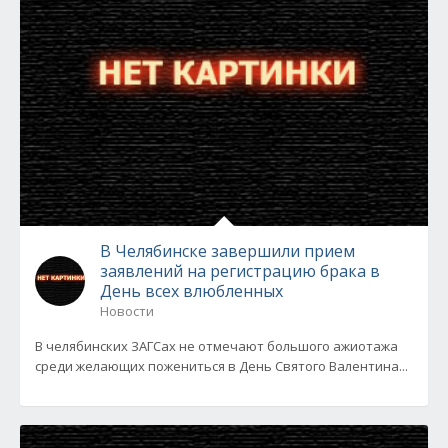
В Челябинске завершили прием
заявлений на регистрацию брака в
День всех влюбленных
Новости
В челябинских ЗАГСах не отмечают большого ажиотажа
среди желающих пожениться в День Святого Валентина...