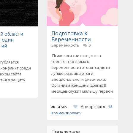
Подготовка К
й области
Беременности
е один
тий
Беременность
0
Психологи считают, что в
семьях, в которых к
угубляется
беременности готовятся, дети
конфликт среди
лучше развиваются и
мском сайте
эмоционально, и физически.
атья в защиту
Организм женщины долгих 9
месяцев служит малышу первой
Мне нравится
18
4 505
Комментировать
Популярное