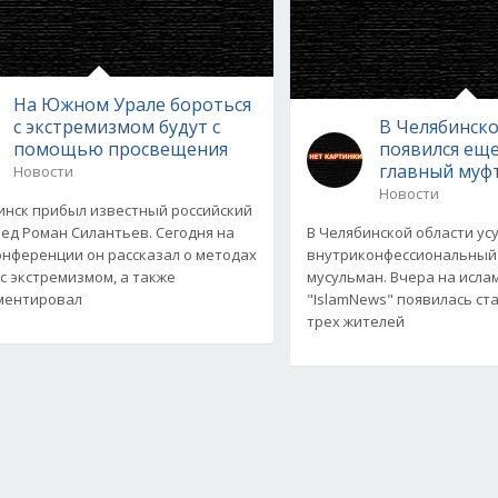
На Южном Урале бороться
с экстремизмом будут с
В Челябинско
помощью просвещения
появился ещ
главный муф
Новости
Новости
инск прибыл известный российский
ед Роман Силантьев. Сегодня на
В Челябинской области ус
онференции он рассказал о методах
внутриконфессиональный 
с экстремизмом, а также
мусульман. Вчера на исла
ментировал
"IslamNews" появилась ст
трех жителей