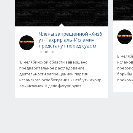
Члены запрещенной «Хизб
ут-Тахрир аль-Ислами»
предстанут перед судом
Новости
В Челяб
В Челябинской области завершено
исламов
предварительное расследование
пресс-к
деятельности запрещенной партии
борьбы 
исламского освобождения «Хизб ут-Тахрир
проком
аль-Ислами». В деле фигурируют