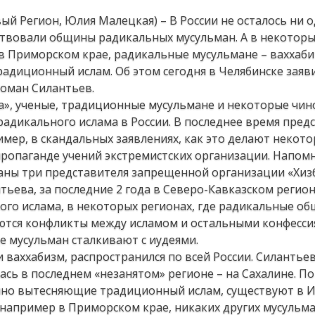
ый Регион, Юлия Малецкая) – В России не осталось ни 
ествовали общины радикальных мусульман. А в некотор
в Приморском крае, радикальные мусульмане – ваххаб
адиционный ислам. Об этом сегодня в Челябинске заяв
оман Силантьев.
а», ученые, традиционные мусульмане и некоторые чи
радикального ислама в России. В последнее время пред
имер, в скандальных заявлениях, как это делают некот
пропаганде учений экстремистских организации. Напомн
аны три представителя запрещенной организации «Хиз
тьева, за последние 2 года в Северо-Кавказском регио
го ислама, в некоторых регионах, где радикальные о
ются конфликты между исламом и остальными конфессия
е мусульман сталкивают с иудеями.
 ваххабизм, распространился по всей России. Силантье
ась в последнем «незанятом» регионе – на Сахалине. П
енно вытесняющие традиционный ислам, существуют в 
, например в Приморском крае, никаких других мусульм