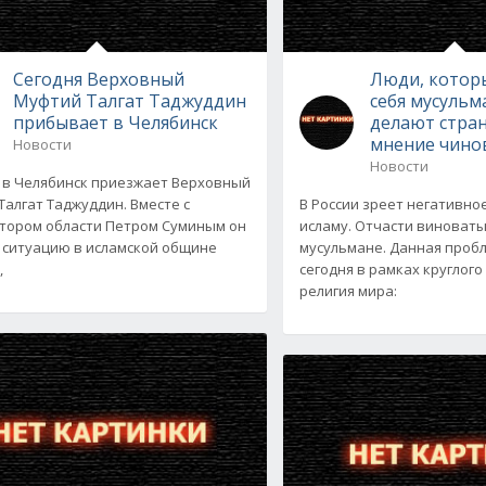
Сегодня Верховный
Люди, котор
Муфтий Талгат Таджуддин
себя мусульм
прибывает в Челябинск
делают стран
мнение чино
Новости
Новости
 в Челябинск приезжает Верховный
Талгат Таджуддин. Вместе с
В России зреет негативно
тором области Петром Суминым он
исламу. Отчасти виноваты
 ситуацию в исламской общине
мусульмане. Данная проб
,
сегодня в рамках круглого 
религия мира: