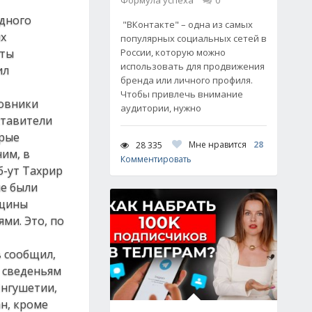
Формула успеха
0
одного
"ВКонтакте" – одна из самых
ых
популярных социальных сетей в
иты
России, которую можно
использовать для продвижения
ил
бренда или личного профиля.
Чтобы привлечь внимание
новники
аудитории, нужно
ставители
орые
Мне нравится
28
28 335
им, в
Комментировать
б-ут Тахрир
не были
бщины
ми. Это, по
в сообщил,
о сведеньям
Ингушетии,
ан, кроме