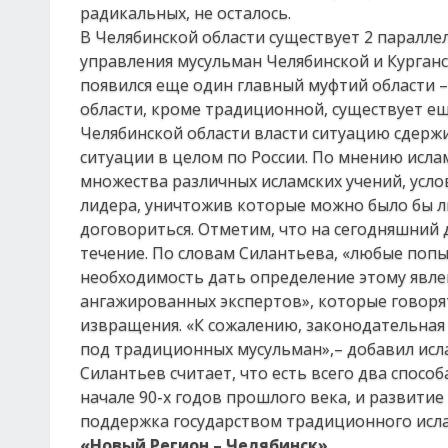
радикальных, не осталось.
В Челябинской области существует 2 паралл
управления мусульман Челябинской и Курганс
появился еще один главный муфтий области –
области, кроме традиционной, существует ещ
Челябинской области власти ситуацию сдерж
ситуации в целом по России. По мнению исла
множества различных исламских учений, усл
лидера, уничтожив которые можно было бы ли
договориться. Отметим, что на сегодняшний 
течение. По словам Силантьева, «любые поп
необходимость дать определение этому явле
ангажированных экспертов», которые говорят,
извращения. «К сожалению, законодательная
под традиционных мусульман»,– добавил исл
Силантьев считает, что есть всего два спосо
начале 90-х годов прошлого века, и развити
поддержка государством традиционного ислам
«Новый Регион – Челябинск»