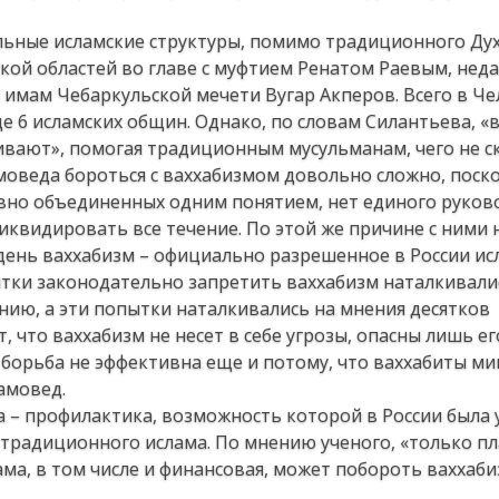
ельные исламские структуры, помимо традиционного Ду
кой областей во главе с муфтием Ренатом Раевым, нед
 имам Чебаркульской мечети Вугар Акперов. Всего в Ч
е 6 исламских общин. Однако, по словам Силантьева, «
ивают», помогая традиционным мусульманам, чего не 
моведа бороться с ваххабизмом довольно сложно, поско
овно объединенных одним понятием, нет единого руков
квидировать все течение. По этой же причине с ними 
день ваххабизм – официально разрешенное в России ис
ытки законодательно запретить ваххабизм наталкивали
нию, а эти попытки наталкивались на мнения десятков
 что ваххабизм не несет в себе угрозы, опасны лишь ег
 борьба не эффективна еще и потому, что ваххабиты 
амовед.
ба – профилактика, возможность которой в России была
е традиционного ислама. По мнению ученого, «только п
а, в том числе и финансовая, может побороть ваххаби