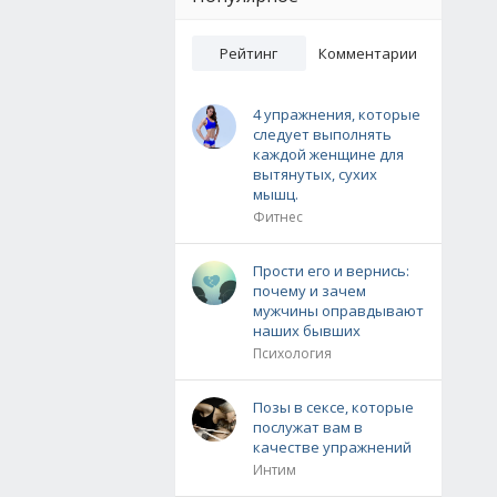
Рейтинг
Комментарии
4 упражнения, которые
следует выполнять
каждой женщине для
вытянутых, сухих
мышц.
Фитнес
Прости его и вернись:
почему и зачем
мужчины оправдывают
наших бывших
Психология
Позы в сексе, которые
послужат вам в
качестве упражнений
Интим