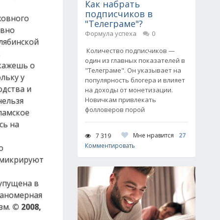
Как набрать
подписчиков в
ховного
"Телеграме"?
авно
Формула успеха
0
елябинской
Количество подписчиков —
в
один из главных показателей в
скажешь о
"Телеграме". Он указывает на
льку у
популярность блогера и влияет
одства и
на доходы от монетизации.
нельзя
Новичкам привлекать
фолловеров порой
ламское
сь на
Мне нравится
27
7 319
Комментировать
о
мимикрируют
 упущена в
ланомерная
зм.
© 2008,