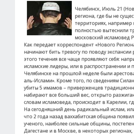
Челябинск, Июль 21 (Нов
региона, где бы не сущ
территориях, например 
полностью вытеснили тр
московский исламовед Р
Как передает корреспондент «Нового Регион
начинают бить тревогу по поводу экспансии 
этого течения все чаще проявляют себя: напр
исламские лидеры, или в распространении и 
Челябинске на прошлой неделе были арестов
аль-Ислами». Кроме того, по сведениям Силан
убиты 5 имамов – приверженцев традиционно
набирают все больший вес, открыто разжига
словам исламоведа, происходит в Карелии, гд
На сегодняшний день радикальный ислам, или
что 2 года назад ваххабитская община появил
ученого, наиболее сильные общины, постеп
Дагестане и в Москве, в некоторых регионах