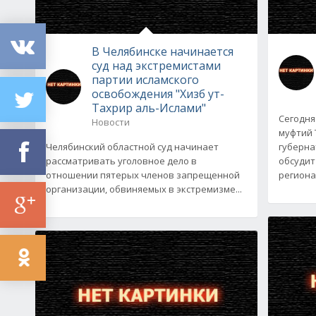
В Челябинске начинается
суд над экстремистами
партии исламского
освобождения "Хизб ут-
Тахрир аль-Ислами"
Сегодня
Новости
муфтий 
Челябинский областной суд начинает
губерна
рассматривать уголовное дело в
обсудит
отношении пятерых членов запрещенной
региона
организации, обвиняемых в экстремизме...