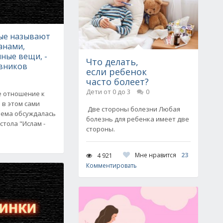
ые называют
анами,
ные вещи, -
Что делать,
вников
если ребенок
часто болеет?
Дети от 0 до 3
0
е отношение к
 в этом сами
Две стороны болезни Любая
лема обсуждалась
болезнь для ребенка имеет две
стола "Ислам -
стороны.
Мне нравится
23
4 921
Комментировать