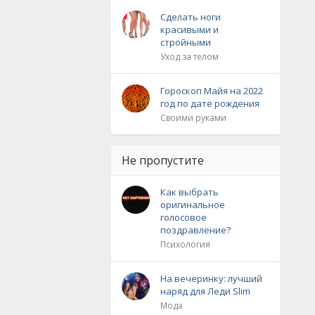
Сделать ноги
красивыми и
стройными
Уход за телом
Гороскоп Майя на 2022
год по дате рождения
Своими руками
Не пропустите
Как выбрать
оригинальное
голосовое
поздравление?
Психология
На вечеринку: лучший
наряд для Леди Slim
Мода