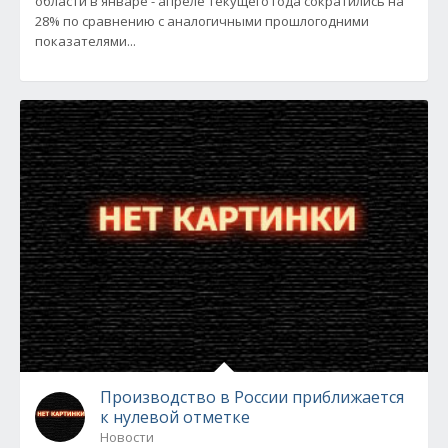
области в январе - апреле текущего года сократились на
28% по сравнению с аналогичными прошлогодними
показателями...
Производство в России приближается
к нулевой отметке
Новости