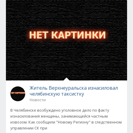
Житель Верхнеуральска изнасиловал
челябинскую таксистку
Новости
В Челябинске возбуждено уголовное дело по факту
изнасилования женщины, занимающейся частным
извозом. Как сообщили "Новому Региону" в следственном
управлении СК при