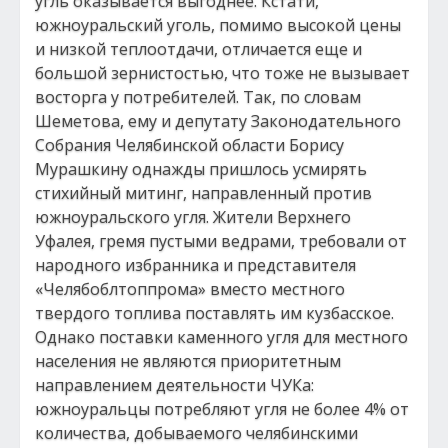
угль оказывается выгоднее. Кстати,
южноуральский уголь, помимо высокой цены
и низкой теплоотдачи, отличается еще и
большой зернистостью, что тоже не вызывает
восторга у потребителей. Так, по словам
Шеметова, ему и депутату Законодательного
Собрания Челябинской области Борису
Мурашкину однажды пришлось усмирять
стихийный митинг, направленный против
южноуральского угля. Жители Верхнего
Уфалея, гремя пустыми ведрами, требовали от
народного избранника и представителя
«Челябоблтоппрома» вместо местного
твердого топлива поставлять им кузбасское.
Однако поставки каменного угля для местного
населения не являются приоритетным
направлением деятельности ЧУКа:
южноуральцы потребляют угля не более 4% от
количества, добываемого челябинскими