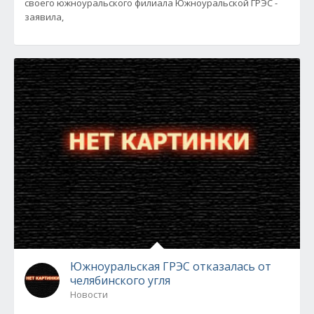
своего южноуральского филиала Южноуральской ГРЭС -
заявила,
Южноуральская ГРЭС отказалась от
челябинского угля
Новости