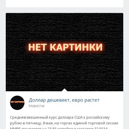
Доллар дешевеет, евро растет
Новости
Средневзвешенный курс доллара США к российскому
рублю в пятницу, 8 мая, на торгах единой торговой сессии
ММВБ понизился на 23,81 копейки и составил 32,5534