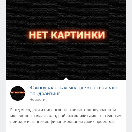
Южноуральская молодежь осваивает
фандрайзинг
Новости
В год молодежи и финансового кризиса южноуральская
молодежь занялась фандрайзингом или самостоятельным
поиском источников финансирования своих проектов...