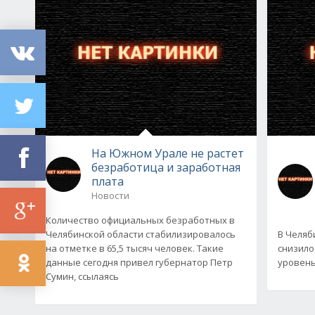
На Южном Урале не растет
безработица и заработная
плата
Новости
Количество официальных безработных в
Челябинской области стабилизировалось
В Челяб
на отметке в 65,5 тысяч человек. Такие
снизило
данные сегодня привел губернатор Петр
уровень
Сумин, ссылаясь