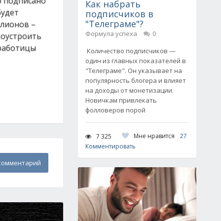
о подписано
Как набрать
будет
подписчиков в
"Телеграме"?
ллионов –
Формула успеха
0
доустроить
зработицы
Количество подписчиков —
один из главных показателей в
"Телеграме". Он указывает на
популярность блогера и влияет
на доходы от монетизации.
Новичкам привлекать
фолловеров порой
Мне нравится
27
7 325
Комментировать
комментарий