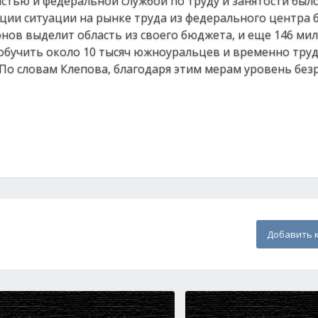
стью и федеральной службой по труду и занятости был
ации ситуации на рынке труда из федерального центра 
нов выделит область из своего бюджета, и еще 146 ми
обучить около 10 тысяч южноуральцев и временно тру
 По словам Клепова, благодаря этим мерам уровень бе
Добавить 