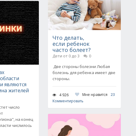
Что делать,
если ребенок
часто болеет?
Дети от 0 до 3
0
Две стороны болезни Любая
ах
болезнь для ребенка имеет две
 области
стороны.
и являются
ина жителей
Мне нравится
23
4 926
Комментировать
стет число
ет
гиона", на конец
бласти числилось