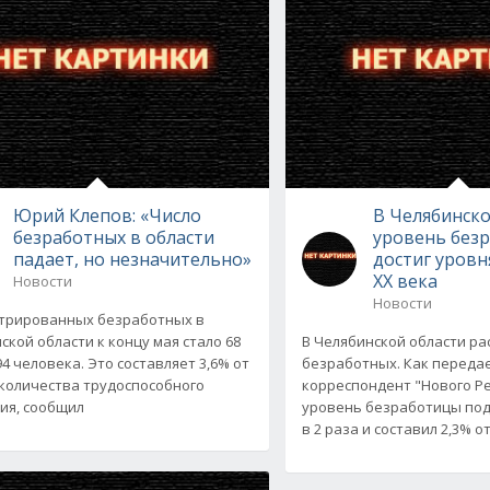
Юрий Клепов: «Число
В Челябинско
безработных в области
уровень без
падает, но незначительно»
достиг уровн
ХХ века
Новости
Новости
трированных безработных в
ской области к концу мая стало 68
В Челябинской области ра
94 человека. Это составляет 3,6% от
безработных. Как переда
количества трудоспособного
корреспондент "Нового Ре
ия, сообщил
уровень безработицы под
в 2 раза и составил 2,3% о