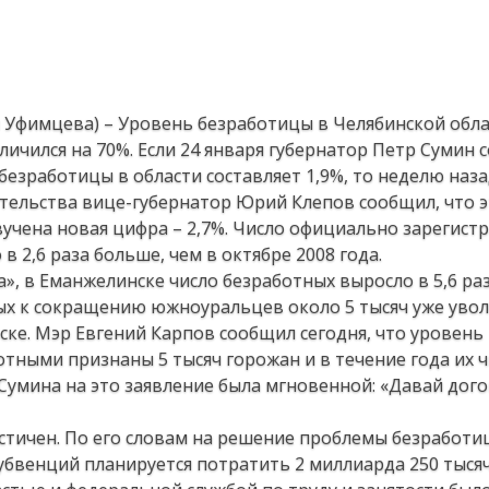
я Уфимцева) – Уровень безработицы в Челябинской обла
еличился на 70%. Если 24 января губернатор Петр Сумин
езработицы в области составляет 1,9%, то неделю наза
тельства вице-губернатор Юрий Клепов сообщил, что 
звучена новая цифра – 2,7%. Число официально зарегис
в 2,6 раза больше, чем в октябре 2008 года.
, в Еманжелинске число безработных выросло в 5,6 раз
нных к сокращению южноуральцев около 5 тысяч уже уво
ске. Мэр Евгений Карпов сообщил сегодня, что уровень
отными признаны 5 тысяч горожан и в течение года их 
 Сумина на это заявление была мгновенной: «Давай дог
тичен. По его словам на решение проблемы безработи
убвенций планируется потратить 2 миллиарда 250 тысяч