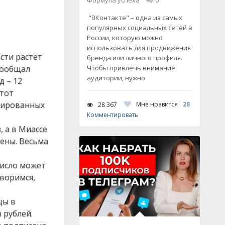
Формула успеха
0
"ВКонтакте" – одна из самых
популярных социальных сетей в
России, которую можно
использовать для продвижения
сти растет
бренда или личного профиля.
 сообщал
Чтобы привлечь внимание
аудитории, нужно
д – 12
этот
трированных
Мне нравится
28
28 367
Комментировать
, а в Миассе
лены. Весьма
число может
оворимся,
цы в
 рублей.