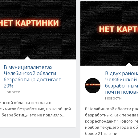
В муниципалитетах
Челябинской области
В двух район
безработица достигает
Челябинской
20%
безработным
почти полов
Новости
Новости
инской области несколько
сь число безработных, но на общий
В Челябинской области ра
 безработицы это не повлияло...
безработных. Как переда
корреспондент "Нового Ре
ноября текущего года в о
более 21 тысячи