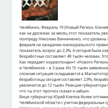
Челябинск, Февраль 19 (Новый Регион, Ксени
как на дрожжах: за месяц этот показатель ув
полпреду Николаю Винниченко, что уровень б
февраля на заседании южноуральского прави
показатель возрос до 2,3%. А сегодня была о
безработных составляет 49 тысяч человек. Это 
Как передает корреспондент «Нового Региона»
и Челябинске – в 3 раза. Из 15 тысяч заявле
сложная ситуация складывается в Магнитогор
безработицы сегодня составляет 2,9%, безраб
увеличится до 12 тысяч. Реакция губернатора
что ты этот прогноз сказал и забыл».
Вице-губернатор Юрий Клепов более оптимис
Челябинской области с учетом федеральных с