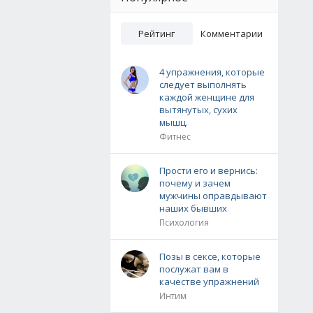
Рейтинг
Комментарии
4 упражнения, которые
следует выполнять
каждой женщине для
вытянутых, сухих
мышц.
Фитнес
Прости его и вернись:
почему и зачем
мужчины оправдывают
наших бывших
Психология
Позы в сексе, которые
послужат вам в
качестве упражнений
Интим