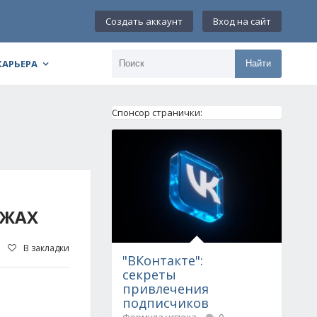
Создать аккаунт
Вход на сайт
КАРЬЕРА
Найти
Спонсор странички:
ЖЖАХ
В закладки
"ВКонтакте":
секреты
привлечения
подписчиков