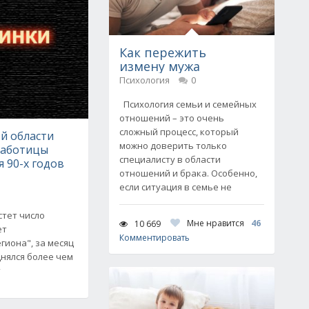
Как пережить
измену мужа
Психология
0
Психология семьи и семейных
отношений – это очень
сложный процесс, который
й области
можно доверить только
работицы
специалисту в области
я 90-х годов
отношений и брака. Особенно,
если ситуация в семье не
стет число
Мне нравится
46
10 669
ет
Комментировать
гиона", за месяц
нялся более чем
т