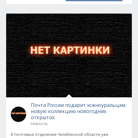
Почта России подарит южноуральцам
новую коллекцию новогодних
открыток
Новости
В почтовые отделения Челябинской области уже