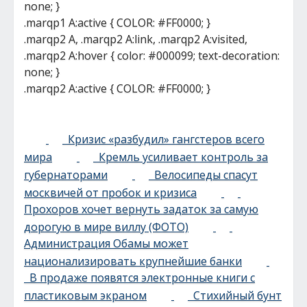
none; }
.marqp1 A:active { COLOR: #FF0000; }
.marqp2 A, .marqp2 A:link, .marqp2 A:visited,
.marqp2 A:hover { color: #000099; text-decoration:
none; }
.marqp2 A:active { COLOR: #FF0000; }
Кризис «разбудил» гангстеров всего
мира
Кремль усиливает контроль за
губернаторами
Велосипеды спасут
москвичей от пробок и кризиса
Прохоров хочет вернуть задаток за самую
дорогую в мире виллу (ФОТО)
Администрация Обамы может
национализировать крупнейшие банки
В продаже появятся электронные книги с
пластиковым экраном
Стихийный бунт