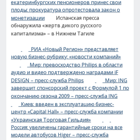
екатеринбургских пенсионеров принес свои
плоды: прокуратура опротестовала закон о
монетизации
Испанская пресса
обнаружила «жертв дикого русского
капитализма» – в Нижнем Тагиле
РИА «Новый Регион» представляет
новую бизнес-рубрику: «новости компаний»
Мир: превосходство Philips в области
аудио и видео подтверждено наградами iF
DESIGN – пресс-служба Philips
Мир: ING
завершит спонсорский проект с Формулой 1 по
окончанию сезона 2009 – пресс-служба ING
Киев: введен в эксплуатацию бизнес-
центр «Capital Hall» – пресс-служба компании
«Украинская Торговая Гильдия»
Россия: увеличены гарантийные сроки на все
модели автобусов Higer – пресс-служба