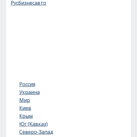
Русбизнесавто
Россия
Украина
Мир
Киев
Крым
Юг (Кавказ)
Северо-Запад