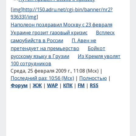
[img]http://150.adru.net/cgi-bin/banner/nr2?
93633[/img]
Наполеон поздравил Москву с 23 февраля
Украине грозит газовый кризис
Всплеск
самоубийств в России
П. Авен не
претендует на премьерство
Бойкот
русскому языку в Грузии
Из Кремля уволят
100 сотрудников
Среда, 25 февраля 2009 г., 11:08 (Мск) |
Последний раз: 10:56 (Мск)
|
Полностью
|
Форум
|
ЖЖ
|
WAP
|
КПК
|
FM
|
RSS