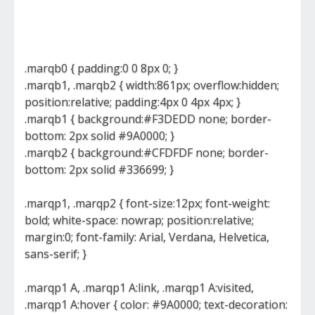
.marqb0 { padding:0 0 8px 0; }
.marqb1, .marqb2 { width:861px; overflow:hidden;
position:relative; padding:4px 0 4px 4px; }
.marqb1 { background:#F3DEDD none; border-
bottom: 2px solid #9A0000; }
.marqb2 { background:#CFDFDF none; border-
bottom: 2px solid #336699; }
.marqp1, .marqp2 { font-size:12px; font-weight:
bold; white-space: nowrap; position:relative;
margin:0; font-family: Arial, Verdana, Helvetica,
sans-serif; }
.marqp1 A, .marqp1 A:link, .marqp1 A:visited,
.marqp1 A:hover { color: #9A0000; text-decoration: