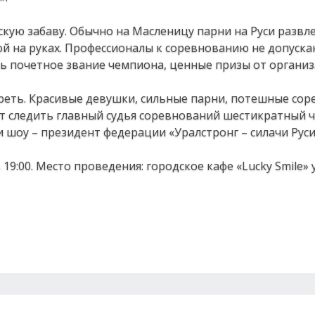
кую забаву. Обычно на Масленицу парни на Руси развл
бой на руках. Профессионалы к соревнованию не допуска
ть почетное звание чемпиона, ценные призы от органи
реть. Красивые девушки, сильные парни, потешные со
ет следить главный судья соревнований шестикратный 
и шоу – президент федерации «Уралстронг – силачи Рус
19:00. Место проведения: городское кафе «Lucky Smile» у