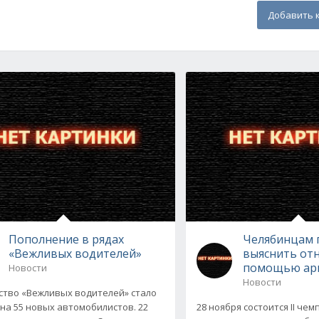
Добавить 
Пополнение в рядах
Челябинцам 
«Вежливых водителей»
выяснить от
помощью ар
Новости
Новости
тво «Вежливых водителей» стало
на 55 новых автомобилистов. 22
28 ноября состоится II че