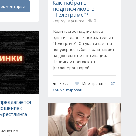
Как набрать
комментарий
подписчиков в
"Телеграме"?
Формула успеха
0
Количество подписчиков —
один из главных показателей в
"Телеграме". Он указывает на
популярность блогера и влияет
на доходы от монетизации.
Новичкам привлекать
фолловеров порой
Мне нравится
27
7 322
Комментировать
предлагается
ношения с
мрестлинга
мпионат по