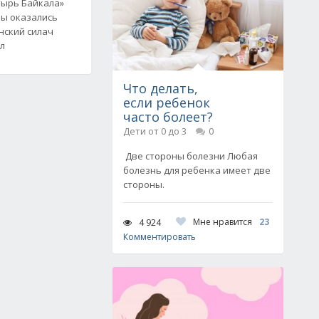
тырь Байкала»
ы оказались
нский силач
ял
Что делать,
если ребенок
часто болеет?
Дети от 0 до 3
0
Две стороны болезни Любая
болезнь для ребенка имеет две
стороны.
Мне нравится
23
4 924
Комментировать