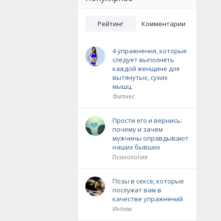
Рейтинг
Комментарии
4 упражнения, которые
следует выполнять
каждой женщине для
вытянутых, сухих
мышц.
Фитнес
Прости его и вернись:
почему и зачем
мужчины оправдывают
наших бывших
Психология
Позы в сексе, которые
послужат вам в
качестве упражнений
Интим