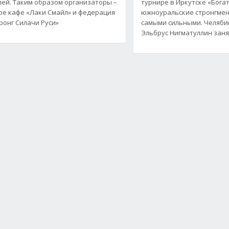
ей. Таким образом организаторы –
турнире в Иркутске «Бога
ое кафе «Лаки Смайл» и федерация
южноуральские стронгмен
ронг Силачи Руси»
самыми сильными. Челяби
Эльбрус Нигматуллин зан