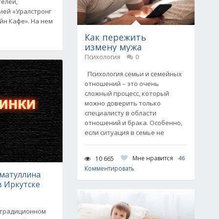
телей,
ией «Уралстронг
йн Кафе». На нем
Как пережить
измену мужа
Психология
0
Психология семьи и семейных
отношений – это очень
сложный процесс, который
можно доверить только
специалисту в области
отношений и брака. Особенно,
если ситуация в семье не
Мне нравится
46
10 665
Комментировать
гматуллина
в Иркутске
 традиционном