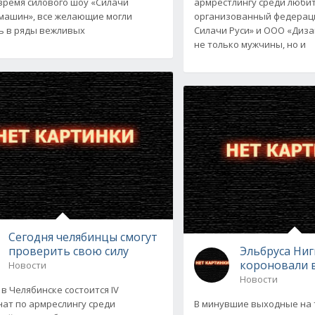
 время силового шоу «Силачи
армрестлингу среди люби
машин», все желающие могли
организованный федерац
ь в ряды вежливых
Силачи Руси» и ООО «Диза
не только мужчины, но и
Сегодня челябинцы смогут
проверить свою силу
Эльбруса Ни
короновали 
Новости
Новости
 в Челябинске состоится IV
ат по армреслингу среди
В минувшие выходные на