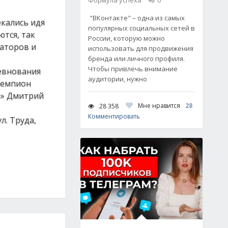
Формула успеха
0
"ВКонтакте" – одна из самых
екались идя
популярных социальных сетей в
ются, так
России, которую можно
заторов и
использовать для продвижения
бренда или личного профиля.
Чтобы привлечь внимание
ревнования
аудитории, нужно
чемпион
и» Дмитрий
Мне нравится
28
28 358
Комментировать
л. Труда,