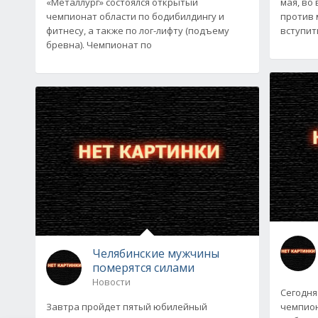
«Металлург» состоялся открытый
мая, во
чемпионат области по бодибилдингу и
против 
фитнесу, а также по лог-лифту (подъему
вступит
бревна). Чемпионат по
Челябинские мужчины
померятся силами
Новости
Сегодня
Завтра пройдет пятый юбилейный
чемпион