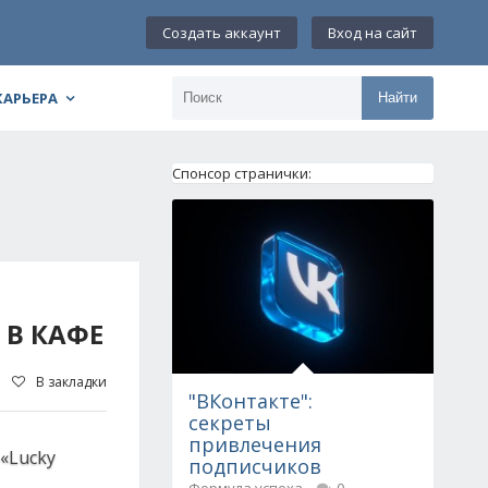
Создать аккаунт
Вход на сайт
КАРЬЕРА
Найти
Спонсор странички:
В КАФЕ
В закладки
"ВКонтакте":
секреты
привлечения
«Lucky
подписчиков