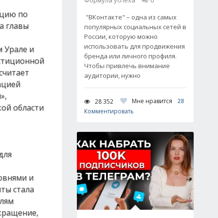
Формула успеха
0
кцию по
"ВКонтакте" – одна из самых
а главы
популярных социальных сетей в
России, которую можно
использовать для продвижения
 Урале и
бренда или личного профиля.
естиционной
Чтобы привлечь внимание
считает
аудитории, нужно
ацией
»,
Мне нравится
28
28 352
кой области
Комментировать
для
овнями и
ты стала
елям
окращение,