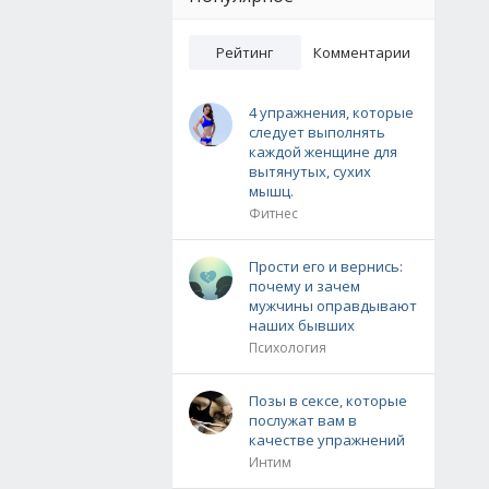
Рейтинг
Комментарии
4 упражнения, которые
следует выполнять
каждой женщине для
вытянутых, сухих
мышц.
Фитнес
Прости его и вернись:
почему и зачем
мужчины оправдывают
наших бывших
Психология
Позы в сексе, которые
послужат вам в
качестве упражнений
Интим