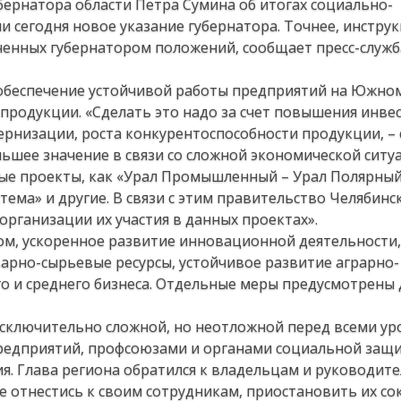
бернатора области Петра Сумина об итогах социально-
ли сегодня новое указание губернатора. Точнее, инстру
енных губернатором положений, сообщает пресс-служб
обеспечение устойчивой работы предприятий на Южном
продукции. «Сделать это надо за счет повышения инв
рнизации, роста конкурентоспособности продукции, – 
ьшее значение в связи со сложной экономической ситу
ые проекты, как «Урал Промышленный – Урал Полярный
тема» и другие. В связи с этим правительство Челябинс
рганизации их участия в данных проектах».
ом, ускоренное развитие инновационной деятельности,
арно-сырьевые ресурсы, устойчивое развитие аграрно-
 и среднего бизнеса. Отдельные меры предусмотрены 
 исключительно сложной, но неотложной перед всеми ур
предприятий, профсоюзами и органами социальной защи
я. Глава региона обратился к владельцам и руководит
е отнестись к своим сотрудникам, приостановить их с