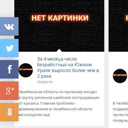
За 4 месяца число
безработных на Южном
Урале выросло более чем в
2 раза
Новости
Челябинская область по-прежнему входит
в группу регионов наиболее пострадавших
от кризиса. Главная проблема -
В Челяб
доминирование в Челябинской области
поддерж
металлургии над
проекте
полярный