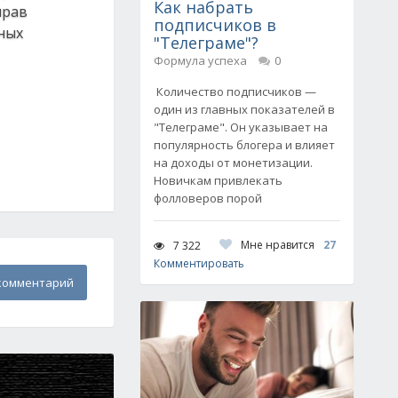
Как набрать
прав
подписчиков в
ных
"Телеграме"?
Формула успеха
0
Количество подписчиков —
один из главных показателей в
"Телеграме". Он указывает на
популярность блогера и влияет
на доходы от монетизации.
Новичкам привлекать
фолловеров порой
Мне нравится
27
7 322
Комментировать
комментарий