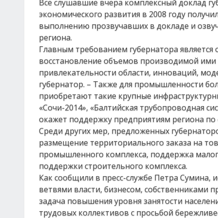
Все слушавшие вчера комплексный доклад гу
экономического развития в 2008 году получи
выполнению прозвучавших в докладе и озвуч
региона.
Главным требованием губернатора является 
восстановление объемов производимой ими 
привлекательности области, инноваций, моде
губернатор. – Также для промышленности бол
приобретают такие крупные инфраструктурн
«Сочи-2014», «Балтийская трубопроводная сис
окажет поддержку предприятиям региона по о
Среди других мер, предложенных губернатор
размещение территориального заказа на тов
промышленного комплекса, поддержка малого
поддержки строительного комплекса.
Как сообщили в пресс-службе Петра Сумина,
ветвями власти, бизнесом, собственниками 
задача повышения уровня занятости населени
трудовых коллективов с просьбой бережливе