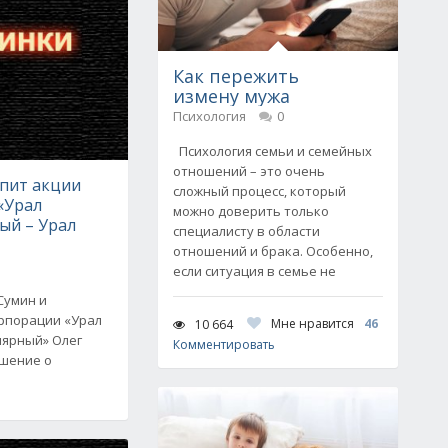
Как пережить
измену мужа
Психология
0
Психология семьи и семейных
отношений – это очень
упит акции
сложный процесс, который
«Урал
можно доверить только
й – Урал
специалисту в области
отношений и брака. Особенно,
если ситуация в семье не
Сумин и
рпорации «Урал
Мне нравится
46
10 664
лярный» Олег
Комментировать
ашение о