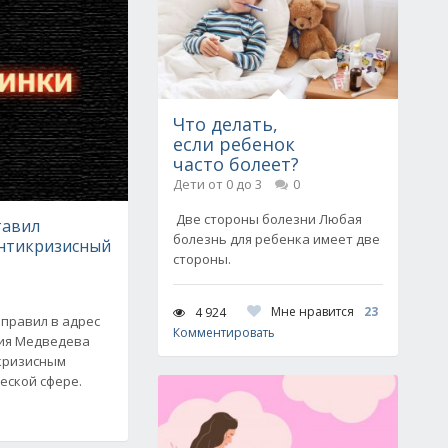
Что делать,
если ребенок
часто болеет?
Дети от 0 до 3
0
Две стороны болезни Любая
тавил
болезнь для ребенка имеет две
нтикризисный
стороны.
Мне нравится
23
4 924
аправил в адрес
Комментировать
рия Медведева
кризисным
еской сфере.