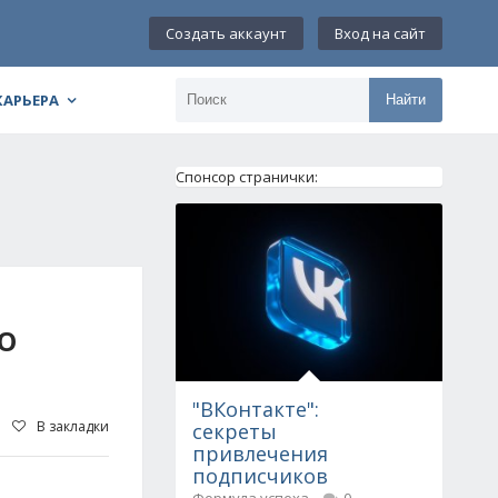
Создать аккаунт
Вход на сайт
КАРЬЕРА
Найти
Спонсор странички:
О
"ВКонтакте":
В закладки
секреты
привлечения
подписчиков