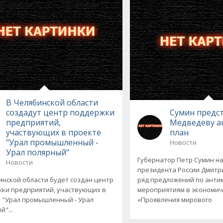
В Челябинской области
создадут центр поддержки
Сумин предс
предприятий,
Медведеву а
участвующих в проекте
план
"Урал промышленный -
Новости
Урал полярный"
Губернатор Петр Сумин н
Новости
президента России Дмит
инской области будет создан центр
ряд предложений по анти
ки предприятий, участвующих в
мероприятиям в экономич
 "Урал промышленный - Урал
«Проявления мирового
"...