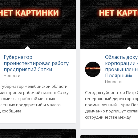
Губернатор
Область док
проинспектировал работу
корпорации 
предприятий Сатки
промышленны
Полярный»
Новости
Новости
 губернатор Челябинской области
мин провел рабочий визит в Сатку,
Сегодня губернатор Петр 
акомился с работой местных
генеральный директор ко
енных предприятий и малого
промышленный – Урал По
, сообщила
Демченко подпишут согл
сотрудничестве между