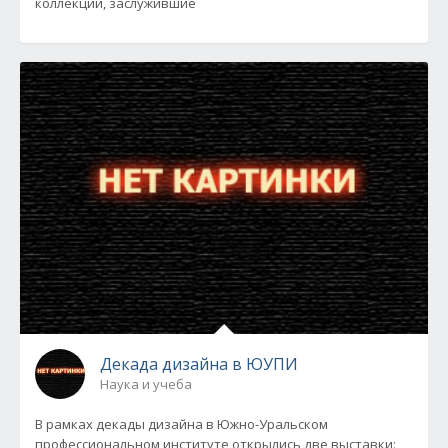
коллекции, заслужившие
Декада дизайна в ЮУПИ
Наука и учеба
В рамках декады дизайна в Южно-Уральском
профессиональном институте открылись две выставки: