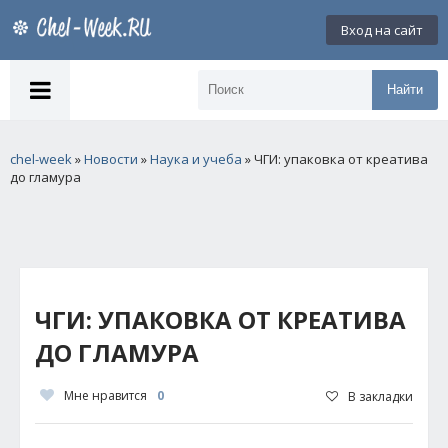
Вход на сайт
Найти
chel-week
»
Новости
»
Наука и учеба
» ЧГИ: упаковка от креатива
до гламура
ЧГИ: УПАКОВКА ОТ КРЕАТИВА
ДО ГЛАМУРА
Мне нравится
0
В закладки