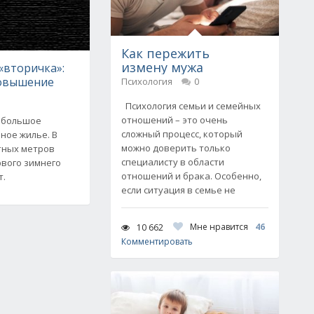
Как пережить
измену мужа
«вторичка»:
овышение
Психология
0
Психология семьи и семейных
отношений – это очень
ебольшое
сложный процесс, который
ное жилье. В
можно доверить только
тных метров
специалисту в области
рвого зимнего
отношений и брака. Особенно,
т.
если ситуация в семье не
Мне нравится
46
10 662
Комментировать