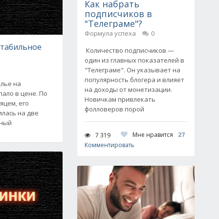
Как набрать
подписчиков в
"Телеграме"?
Формула успеха
0
стабильное
Количество подписчиков —
один из главных показателей в
"Телеграме". Он указывает на
популярность блогера и влияет
илье на
на доходы от монетизации.
ало в цене. По
Новичкам привлекать
яцем, его
фолловеров порой
илась на две
тный
Мне нравится
27
7 319
Комментировать