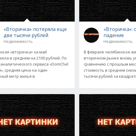
«Вторичка» потеряла еще
«Вторичка»: 
две тысячи рублей
падение
Недвижимость
Недвижимость
ская «вторичка» за май
В феврале челябинское ж
ела в среднем на 2100 рублей. По
вторичном рынке вновь уп
аналитического сервиса «DomChel
сравнению с прошлым мес
», средняя цена на один
стоимость в среднем сниз
ный метр жилья в
тысячи рублей за квадра