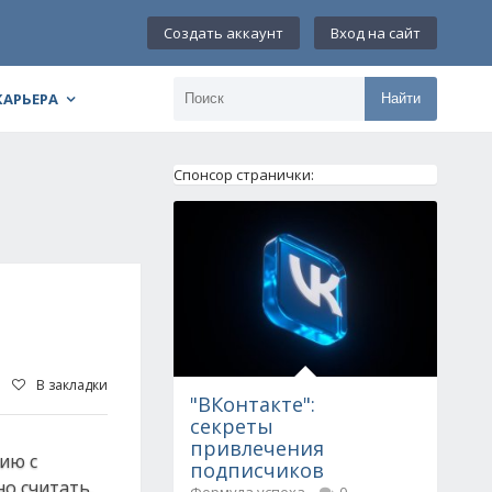
Создать аккаунт
Вход на сайт
КАРЬЕРА
Найти
Спонсор странички:
В закладки
"ВКонтакте":
секреты
привлечения
ию с
подписчиков
но считать,