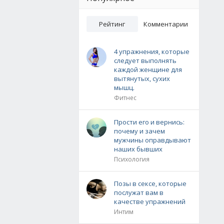
Рейтинг
Комментарии
4 упражнения, которые
следует выполнять
каждой женщине для
вытянутых, сухих
мышц.
Фитнес
Прости его и вернись:
почему и зачем
мужчины оправдывают
наших бывших
Психология
Позы в сексе, которые
послужат вам в
качестве упражнений
Интим