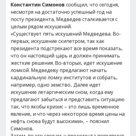
Константин Симонов
сообщил, что сегодня,
несмотря на достаточно успешный год на
посту президента, Медведев сталкивается с
целым рядом искушений.
«Существует пять искушений Медведева. Во-
первых, искушение скипетром, так как
президента подстрекают все время показать,
что он настоящий царь и должен принимать
жесткие решения. Во-вторых, идет искушение
ломкой. Медведеву предлагают начать
кардинальную ломку институтов и собрать,
например, одно земство.. Далее идет
искушение летаргическим сном, когда ему
предлагают забыться и представить ситуацию
так, что якобы кризис – это лишь временное
явление, и что через некоторое время цены на
нефть снова будут высокими», – пояснил
Симонов.
Затем, по его словам, у президента появляется