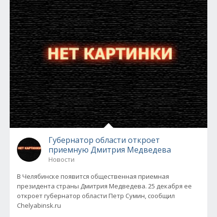
Губернатор области откроет
приемную Дмитрия Медведева
Новости
В Челябинске появится общественная приемная
президента страны Дмитрия Медведева. 25 декабря ее
откроет губернатор области Петр Сумин, сообщил
Chelyabinsk.ru